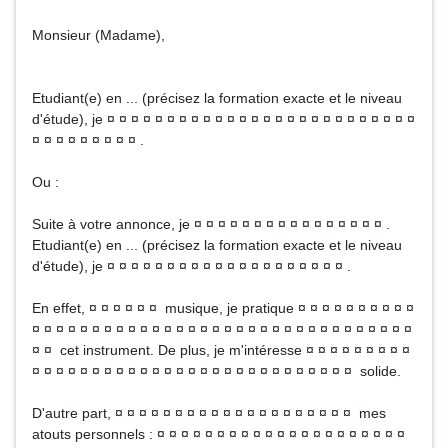
Monsieur (Madame),
Etudiant(e) en ... (précisez la formation exacte et le niveau
d'étude), je ¤ ¤ ¤ ¤ ¤ ¤ ¤ ¤ ¤ ¤ ¤ ¤ ¤ ¤ ¤ ¤ ¤ ¤ ¤ ¤ ¤ ¤ ¤ ¤ ¤ ¤
¤ ¤ ¤ ¤ ¤ ¤ ¤ ¤ ¤ .
Ou :
Suite à votre annonce, je ¤ ¤ ¤ ¤ ¤ ¤ ¤ ¤ ¤ ¤ ¤ ¤ ¤ ¤ ¤ ¤ .
Etudiant(e) en ... (précisez la formation exacte et le niveau
d'étude), je ¤ ¤ ¤ ¤ ¤ ¤ ¤ ¤ ¤ ¤ ¤ ¤ ¤ ¤ ¤ ¤ ¤ ¤ ¤ ¤ .
En effet, ¤ ¤ ¤ ¤ ¤ ¤ musique, je pratique ¤ ¤ ¤ ¤ ¤ ¤ ¤ ¤ ¤ ¤
¤ ¤ ¤ ¤ ¤ ¤ ¤ ¤ ¤ ¤ ¤ ¤ ¤ ¤ ¤ ¤ ¤ ¤ ¤ ¤ ¤ ¤ ¤ ¤ ¤ ¤ ¤ ¤ ¤ ¤ ¤ ¤
¤ ¤ cet instrument. De plus, je m'intéresse ¤ ¤ ¤ ¤ ¤ ¤ ¤ ¤ ¤
¤ ¤ ¤ ¤ ¤ ¤ ¤ ¤ ¤ ¤ ¤ ¤ ¤ ¤ ¤ ¤ ¤ ¤ ¤ ¤ ¤ ¤ ¤ ¤ ¤ ¤ ¤ solide.
D'autre part, ¤ ¤ ¤ ¤ ¤ ¤ ¤ ¤ ¤ ¤ ¤ ¤ ¤ ¤ ¤ ¤ ¤ ¤ ¤ ¤ mes
atouts personnels : ¤ ¤ ¤ ¤ ¤ ¤ ¤ ¤ ¤ ¤ ¤ ¤ ¤ ¤ ¤ ¤ ¤ ¤ ¤ ¤ ¤