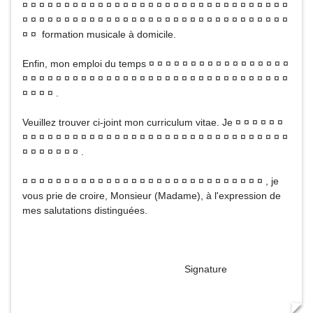
¤ ¤ ¤ ¤ ¤ ¤ ¤ ¤ ¤ ¤ ¤ ¤ ¤ ¤ ¤ ¤ ¤ ¤ ¤ ¤ ¤ ¤ ¤ ¤ ¤ ¤ ¤ ¤ ¤ ¤ ¤ ¤
¤ ¤ ¤ ¤ ¤ ¤ ¤ ¤ ¤ ¤ ¤ ¤ ¤ ¤ ¤ ¤ ¤ ¤ ¤ ¤ ¤ ¤ ¤ ¤ ¤ ¤ ¤ ¤ ¤ ¤ ¤ ¤
¤ ¤ formation musicale à domicile.
Enfin, mon emploi du temps ¤ ¤ ¤ ¤ ¤ ¤ ¤ ¤ ¤ ¤ ¤ ¤ ¤ ¤ ¤ ¤ ¤
¤ ¤ ¤ ¤ ¤ ¤ ¤ ¤ ¤ ¤ ¤ ¤ ¤ ¤ ¤ ¤ ¤ ¤ ¤ ¤ ¤ ¤ ¤ ¤ ¤ ¤ ¤ ¤ ¤ ¤ ¤ ¤
¤ ¤ ¤ ¤ .
Veuillez trouver ci-joint mon curriculum vitae. Je ¤ ¤ ¤ ¤ ¤ ¤
¤ ¤ ¤ ¤ ¤ ¤ ¤ ¤ ¤ ¤ ¤ ¤ ¤ ¤ ¤ ¤ ¤ ¤ ¤ ¤ ¤ ¤ ¤ ¤ ¤ ¤ ¤ ¤ ¤ ¤ ¤ ¤
¤ ¤ ¤ ¤ ¤ ¤ ¤ .
¤ ¤ ¤ ¤ ¤ ¤ ¤ ¤ ¤ ¤ ¤ ¤ ¤ ¤ ¤ ¤ ¤ ¤ ¤ ¤ ¤ ¤ ¤ ¤ ¤ ¤ ¤ ¤ ¤ , je
vous prie de croire, Monsieur (Madame), à l'expression de
mes salutations distinguées.
Signature