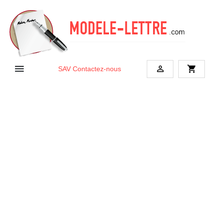


shopping_cart
SAV
Contactez-nous