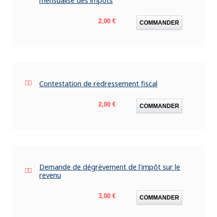
mensualisé des impôts
Prix
2,00 €
COMMANDER
Contestation de redressement fiscal
Prix
2,00 €
COMMANDER
Demande de dégrèvement de l'impôt sur le
revenu
Prix
3,00 €
COMMANDER