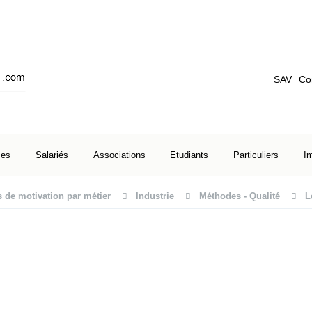
SAV
Co
ses
Salariés
Associations
Etudiants
Particuliers
I
s de motivation par métier
Industrie
Méthodes - Qualité
L