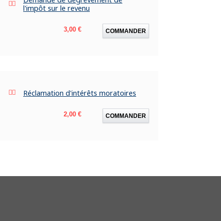
l'impôt sur le revenu
Prix
3,00 €
COMMANDER
Réclamation d'intérêts moratoires
Prix
2,00 €
COMMANDER