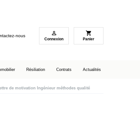

shopping_cart
ntactez-nous
Connexion
Panier
mmobilier
Résiliation
Contrats
Actualités
ettre de motivation Ingénieur méthodes qualité