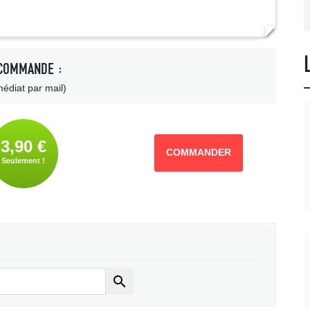
COMMANDE :
édiat par mail)
3,90 €
COMMANDER
Seulement !
