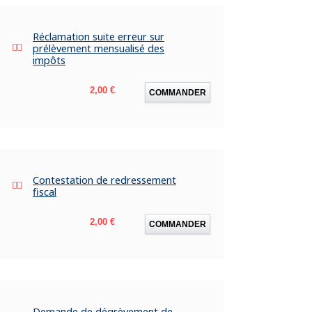
Réclamation suite erreur sur
prélèvement mensualisé des
impôts
Prix
2,00 €
COMMANDER
Contestation de redressement
fiscal
Prix
2,00 €
COMMANDER
Demande de dégrèvement de