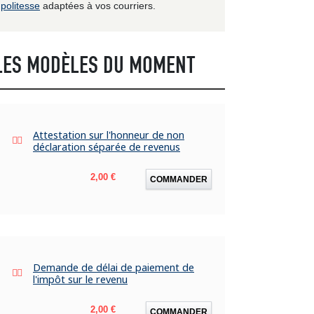
politesse
adaptées à vos courriers.
LES MODÈLES DU MOMENT
Attestation sur l'honneur de non
déclaration séparée de revenus
Prix
2,00 €
COMMANDER
Demande de délai de paiement de
l'impôt sur le revenu
Prix
2,00 €
COMMANDER