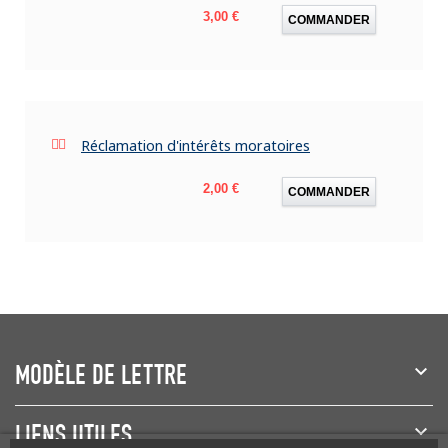
Prix
3,00 €
COMMANDER
Réclamation d'intérêts moratoires
Prix
2,00 €
COMMANDER
MODÈLE DE LETTRE
LIENS UTILES