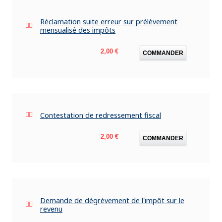
Réclamation suite erreur sur prélèvement
mensualisé des impôts
Prix
2,00 €
COMMANDER
Contestation de redressement fiscal
Prix
2,00 €
COMMANDER
Demande de dégrèvement de l'impôt sur le
revenu