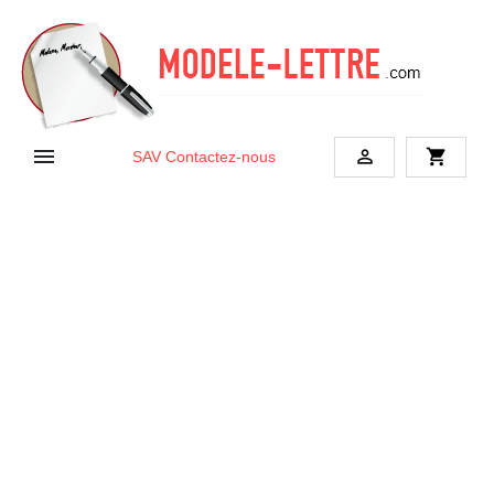


shopping_cart
SAV
Contactez-nous