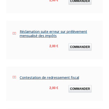
2,00 €
COMMANDER
Réclamation suite erreur sur prélèvement
mensualisé des impôts
Prix
2,00 €
COMMANDER
Contestation de redressement fiscal
Prix
2,00 €
COMMANDER