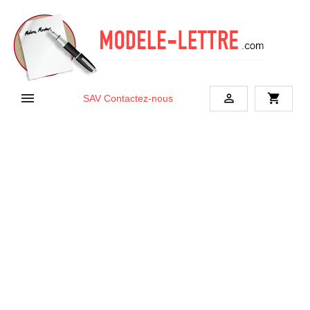


shopping_cart
SAV
Contactez-nous