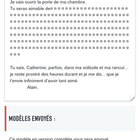
Je vais ouvrir la porte de ma chambre.
Tu seras aimable de¤ ¤ ¤ ¤ ¤ ¤ ¤ ¤ ¤ ¤ ¤ ¤ ¤ ¤ ¤ ¤ ¤ ¤ ¤ ¤ ¤
¤ ¤ ¤ ¤ ¤ ¤ ¤ ¤ ¤ ¤ ¤ ¤ ¤ ¤ ¤ ¤ ¤ ¤ ¤ ¤ ¤ ¤ ¤ ¤ ¤ ¤ ¤ ¤ ¤ ¤ ¤ ¤
¤ ¤ ¤ ¤ ¤ ¤ ¤ ¤ ¤ ¤ ¤ ¤ ¤ ¤ ¤ ¤ ¤ ¤ ¤ ¤ ¤ ¤ ¤ ¤ ¤ ¤ ¤ ¤ ¤ ¤ ¤ ¤
¤ ¤ ¤ ¤ ¤ ¤ ¤ ¤ ¤ ¤ ¤ ¤ ¤ ¤ ¤ ¤ ¤ ¤ ¤ ¤ ¤ ¤ ¤ ¤ ¤ ¤ ¤ ¤ ¤ ¤ ¤ ¤
¤ ¤ ¤ ¤ ¤ ¤ ¤ ¤ ¤ ¤ ¤ ¤ ¤ ¤ ¤ ¤ ¤ ¤ ¤ ¤ ¤ ¤ ¤ ¤ ¤ ¤ ¤ ¤ ¤ ¤ ¤ ¤
¤ ¤ ¤ ¤ ¤ ¤ ¤ ¤ ¤ ¤ ¤ ¤ ¤ ¤ ¤ ¤ ¤ ¤ ¤ ¤ ¤ ¤ ¤ ¤ ¤ ¤ ¤ ¤ ¤ ¤ ¤ ¤
¤ ¤ ¤ ¤ ¤ ¤ ¤ ¤ ¤ ¤ ¤ ¤ ¤ ¤ ¤ ¤ ¤ ¤ ¤ ¤ ¤ ¤ ¤ ¤ ¤ ¤ ¤ ¤ ¤ ¤ ¤ ¤
¤ ¤ ¤
Tu sais, Catherine, parfois, dans ma solitude et ma rancur...
je reste prostré des heures durant et je me dis... que je
t'envie infiniment d'avoir tant aimé.
Alain.
MODÈLES ENVOYÉS :
Ce modèle en version complète vous sera envoyé