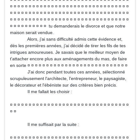
¤ ¤ ¤ ¤ ¤ ¤ ¤ ¤ ¤ ¤ ¤ ¤ ¤ ¤ ¤ ¤ ¤ ¤ ¤ ¤ ¤ ¤ ¤ ¤ ¤ ¤ ¤ ¤ ¤ ¤ ¤ ¤
¤ ¤ ¤ ¤ ¤ ¤ ¤ ¤ ¤ ¤ ¤ ¤ ¤ ¤ ¤ ¤ ¤ ¤ ¤ ¤ ¤ ¤ ¤ ¤ ¤ ¤ ¤ ¤ ¤ ¤ ¤ ¤
¤ ¤ ¤ ¤ ¤ ¤ ¤ ¤ ¤ ¤ ¤ ¤ ¤ ¤ ¤ ¤ ¤ ¤ ¤ ¤ ¤ ¤ ¤ ¤ ¤ ¤ ¤ ¤ ¤ ¤ ¤ ¤
¤ ¤ ¤ ¤ ¤ ¤ ¤ ¤ ¤ ¤ tu demanderais le divorce et que notre
maison serait vendue.
Alors, j'ai sans difficulté admis cette évidence et,
dès les premières années, j'ai décidé de tirer les fils de tes
intrigues amoureuses. Je savais que le meilleur moyen de
t'attacher encore plus aux aménagements du mas, de faire
en sorte ¤ ¤ ¤ ¤ ¤ ¤ ¤ ¤ ¤ ¤ ¤ ¤ ¤ ¤ ¤ ¤ ¤ ¤ ¤ ¤ ¤ ¤ ¤ ¤ ¤ ¤ ¤
J'ai donc pendant toutes ces années, sélectionné
scrupuleusement l'architecte, l'entrepreneur, le paysagiste,
le décorateur et l'ébéniste sur des critères bien précis.
Il me fallait les choisir :
¤ ¤ ¤ ¤ ¤ ¤ ¤ ¤ ¤ ¤ ¤ ¤ ¤ ¤ ¤ ¤ ¤ ¤ ¤ ¤ ¤ ¤ ¤ ¤ ¤ ¤ ¤ ¤ ¤ ¤ ¤ ¤
¤ ¤
Il me suffisait par la suite :
¤ ¤ ¤ ¤ ¤ ¤ ¤ ¤ ¤ ¤ ¤ ¤ ¤ ¤ ¤ ¤ ¤ ¤ ¤ ¤ ¤ ¤ ¤ ¤ ¤ ¤ ¤ ¤ ¤ ¤ ¤ ¤