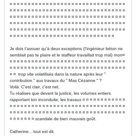
¤ ¤ ¤ ¤ ¤ ¤ ¤ ¤ ¤ ¤ ¤ ¤ ¤ ¤ ¤ ¤ ¤ ¤ ¤ ¤ ¤ ¤ ¤ ¤ ¤ ¤ ¤ ¤ ¤ ¤ ¤ ¤
¤ ¤ ¤ ¤ ¤ ¤ ¤ ¤ ¤ ¤ ¤ ¤ ¤ ¤ ¤ ¤ ¤ ¤ ¤ ¤ ¤ ¤ ¤ ¤ ¤ ¤ ¤ ¤ ¤ ¤ ¤ ¤
¤ ¤ ¤ ¤ ¤ ¤ ¤ ¤ ¤ ¤ ¤ ¤ ¤ ¤ ¤ ¤ ¤ ¤ ¤ ¤ ¤ ¤ ¤ ¤ ¤ ¤ ¤ ¤ ¤ ¤ ¤ ¤
¤ ¤ ¤ ¤ ¤ ¤ ¤ ¤ ¤ ¤ ¤ ¤ ¤ ¤ ¤ ¤ ¤ ¤ ¤ ¤ ¤ ¤ ¤ ¤ ¤ ¤ ¤ ¤ ¤ ¤ ¤ ¤
¤ ¤ ¤ ¤ ¤ ¤ ¤ ¤ ¤ ¤ ¤ ¤ ¤ ¤ ¤ ¤ ¤ ¤ ¤ ¤ ¤ ¤ ¤ ¤ ¤ ¤ ¤ ¤ ¤ ¤ ¤ ¤
¤ ¤ ¤ ¤ ¤ ¤ ¤ ¤ ¤ ¤ ¤ ¤ ¤ ¤ ¤ ¤ ¤ ¤ ¤ ¤ ¤ ¤ ¤ ¤ ¤ ¤ ¤ ¤ ¤
Je dois t'avouer qu'à deux exceptions (l'ingénieur béton ne
semblait pas te plaire et le staffeur travaillait trop mal) mon¤
¤ ¤ ¤ ¤ ¤ ¤ ¤ ¤ ¤ ¤ ¤ ¤ ¤ ¤ ¤ ¤ ¤ ¤ ¤ ¤ ¤ ¤ ¤ ¤ ¤ ¤ ¤ ¤ ¤ ¤ ¤ ¤
¤ ¤ ¤ ¤ ¤ ¤ ¤ ¤ ¤ ¤ ¤ ¤ ¤ ¤ ¤ ¤ ¤ ¤ ¤ ¤ ¤ ¤ ¤ ¤ ¤ ¤ ¤ ¤ ¤ ¤ ¤ ¤
¤ ¤ trop vite volatilisés dans la nature après leur "
contribution " aux travaux du " Mas Cézanne " ?
Voilà. C'est clair, c'est net.
Tu réalises que devant la justice, les volumes entiers
rapportant ton inconduite, les travaux ¤ ¤ ¤ ¤ ¤ ¤ ¤ ¤ ¤ ¤ ¤ ¤
¤ ¤ ¤ ¤ ¤ ¤ ¤ ¤ ¤ ¤ ¤ ¤ ¤ ¤ ¤ ¤ ¤ ¤ ¤ ¤ ¤ ¤ ¤ ¤ ¤ ¤ ¤ ¤ ¤ ¤ ¤ ¤
¤ ¤ ¤ ¤ ¤ ¤ ¤ ¤ ¤ ¤ ¤ ¤ ¤ ¤ ¤ ¤ ¤ ¤ ¤ ¤ ¤ ¤ ¤ ¤ ¤ ¤ ¤ ¤ ¤ ¤ ¤ ¤
¤ ¤ ¤ ¤ ¤ ¤ ¤ scandale de bien mauvais goût.
Catherine... tout est dit.