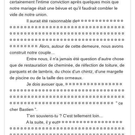
certainement l'intime conviction après quelques mois que
notre mariage était une bévue et qu'il faudrait combler le
vide de notre union.
Il aurait été raisonnable de¤ ¤ ¤ ¤ ¤ ¤ ¤ ¤ ¤ ¤ ¤ ¤ ¤
¤ ¤ ¤ ¤ ¤ ¤ ¤ ¤ ¤ ¤ ¤ ¤ ¤ ¤ ¤ ¤ ¤ ¤ ¤ ¤ ¤ ¤ ¤ ¤ ¤ ¤ ¤ ¤ ¤ ¤ ¤ ¤
¤ ¤ ¤ ¤ ¤ ¤ ¤ ¤ ¤ ¤ ¤ ¤ ¤ ¤ ¤ ¤ ¤ ¤ ¤ ¤ ¤ ¤ ¤ ¤ ¤ ¤ ¤ ¤ ¤ ¤ ¤ ¤
¤ ¤ ¤ ¤ ¤ ¤ ¤ ¤ ¤ ¤ ¤ ¤ ¤ ¤ ¤ ¤ ¤ ¤ ¤ ¤ ¤ ¤ ¤ ¤ ¤ ¤ ¤ ¤ ¤ ¤ ¤ ¤
¤ ¤ ¤ ¤ ¤ ¤ ¤ ¤ Alors, autour de cette demeure, nous avons
construit notre couple...
Entre nous, il n'a jamais été question d'autre chose
que de restauration de cheminée, de réfection de toiture, de
parquets et de lambris, du choix d'un chintz, d'une margelle
de piscine ou de la taille des ormeaux.
Je dois avouer que, ¤ ¤ ¤ ¤ ¤ ¤ ¤ ¤ ¤ ¤ ¤ ¤ ¤ ¤ ¤ ¤
¤ ¤ ¤ ¤ ¤ ¤ ¤ ¤ ¤ ¤ ¤ ¤ ¤ ¤ ¤ ¤ ¤ ¤ ¤ ¤ ¤ ¤ ¤ ¤ ¤ ¤ ¤ ¤ ¤ ¤ ¤ ¤
¤ ¤ ¤ ¤ ¤ ¤ ¤ ¤ ¤ ¤ ¤ ¤ ¤ ¤ ¤ ¤ ¤ ¤ ¤ ¤ ¤ ¤ ¤ ¤ ¤ ¤ ¤ ¤ ¤ ¤ ¤ ¤
¤ ¤ ¤ ¤ ¤ ¤ ¤ ¤ ¤ ¤ ¤ ¤ ¤ ¤ ¤ ¤ ¤ ¤ ¤ ¤ ¤ ¤ ¤ ¤ ¤ ¤ ¤ ¤ ¤ " ce
cher Bastien ".
T'en souviens-tu ? C'est tellement loin...
A la suite, il y eut¤ ¤ ¤ ¤ ¤ ¤ ¤ ¤ ¤ ¤ ¤ ¤ ¤ ¤ ¤ ¤ ¤ ¤
¤ ¤ ¤ ¤ ¤ ¤ ¤ ¤ ¤ ¤ ¤ ¤ ¤ ¤ ¤ ¤ ¤ ¤ ¤ ¤ ¤ ¤ ¤ ¤ ¤ ¤ ¤ ¤ ¤ ¤ ¤ ¤
¤ ¤ ¤ ¤ ¤ ¤ ¤ ¤ ¤ ¤ ¤ ¤ ¤ ¤ ¤ ¤ ¤ ¤ ¤ ¤ ¤ ¤ ¤ ¤ ¤ ¤ ¤ ¤ ¤ ¤ ¤ ¤