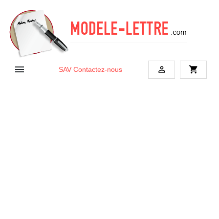


shopping_cart
SAV
Contactez-nous