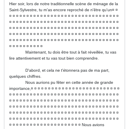
Hier soir, lors de notre traditionnelle scène de ménage de la
Saint-Sylvestre, tu m'as encore reproché de n'être qu'un¤ ¤
¤ ¤ ¤ ¤ ¤ ¤ ¤ ¤ ¤ ¤ ¤ ¤ ¤ ¤ ¤ ¤ ¤ ¤ ¤ ¤ ¤ ¤ ¤ ¤ ¤ ¤ ¤ ¤ ¤ ¤ ¤ ¤
¤ ¤ ¤ ¤ ¤ ¤ ¤ ¤ ¤ ¤ ¤ ¤ ¤ ¤ ¤ ¤ ¤ ¤ ¤ ¤ ¤ ¤ ¤ ¤ ¤ ¤ ¤ ¤ ¤ ¤ ¤ ¤
¤ ¤ ¤ ¤ ¤ ¤ ¤ ¤ ¤ ¤ ¤ ¤ ¤ ¤ ¤ ¤ ¤ ¤ ¤ ¤ ¤ ¤ ¤ ¤ ¤ ¤ ¤ ¤ ¤ ¤ ¤ ¤
¤ ¤ ¤ ¤ ¤ ¤ ¤ ¤ ¤ ¤ ¤ ¤ ¤ ¤ ¤ ¤ ¤ ¤ ¤ ¤ ¤ ¤ ¤ ¤ ¤ ¤ ¤ ¤ ¤ ¤ ¤ ¤
¤ ¤ ¤ ¤ ¤ ¤ ¤ ¤ ¤ ¤ ¤ ¤ ¤ ¤ ¤ ¤ ¤ ¤ ¤ ¤ ¤ ¤ ¤ ¤ ¤ ¤ ¤ ¤ ¤ ¤ ¤ ¤
¤ ¤ ¤ ¤ ¤ ¤ ¤ ¤ ¤ ¤
Maintenant, tu dois être tout à fait réveillée, tu vas
lire attentivement et tu vas tout bien comprendre.
D'abord, et cela ne t'étonnera pas de ma part,
quelques chiffres.
Nous aurions pu fêter en cette année de grande
importance,¤ ¤ ¤ ¤ ¤ ¤ ¤ ¤ ¤ ¤ ¤ ¤ ¤ ¤ ¤ ¤ ¤ ¤ ¤ ¤ ¤ ¤ ¤ ¤ ¤ ¤
¤ ¤ ¤ ¤ ¤ ¤ ¤ ¤ ¤ ¤ ¤ ¤ ¤ ¤ ¤ ¤ ¤ ¤ ¤ ¤ ¤ ¤ ¤ ¤ ¤ ¤ ¤ ¤ ¤ ¤ ¤ ¤
¤ ¤ ¤ ¤ ¤ ¤ ¤ ¤ ¤ ¤ ¤ ¤ ¤ ¤ ¤ ¤ ¤ ¤ ¤ ¤ ¤ ¤ ¤ ¤ ¤ ¤ ¤ ¤ ¤ ¤ ¤ ¤
¤ ¤ ¤ ¤ ¤ ¤ ¤ ¤ ¤ ¤ ¤ ¤ ¤ ¤ ¤ ¤ ¤ ¤ ¤ ¤ ¤ ¤ ¤ ¤ ¤ ¤ ¤ ¤ ¤ ¤ ¤ ¤
¤ ¤ ¤ ¤ ¤ ¤ ¤ ¤ ¤ ¤ ¤ ¤ ¤ ¤ ¤ ¤ ¤ ¤ ¤ ¤ ¤ ¤ ¤ ¤ ¤ ¤ ¤ ¤ ¤ ¤ ¤ ¤
¤ ¤ ¤ ¤ ¤ ¤ ¤ ¤ ¤ ¤ ¤ ¤ ¤ ¤ ¤ ¤ ¤ ¤ ¤ ¤ ¤ ¤ ¤ ¤ ¤ ¤ ¤ ¤ ¤ ¤ ¤ ¤
¤ ¤ ¤ ¤ ¤ ¤ ¤ ¤ ¤ ¤ ¤ ¤ ¤ ¤ ¤ ¤ ¤ ¤ ¤ ¤ ¤ Nous avions