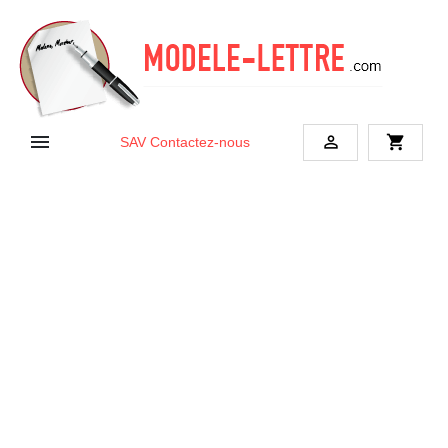


shopping_cart
SAV
Contactez-nous