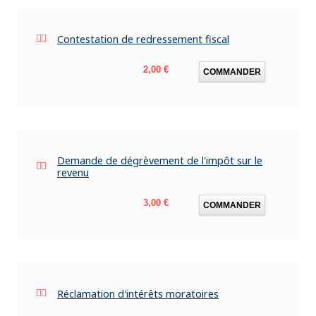
Contestation de redressement fiscal
Prix
2,00 €
COMMANDER
Demande de dégrèvement de l'impôt sur le
revenu
Prix
3,00 €
COMMANDER
Réclamation d'intérêts moratoires