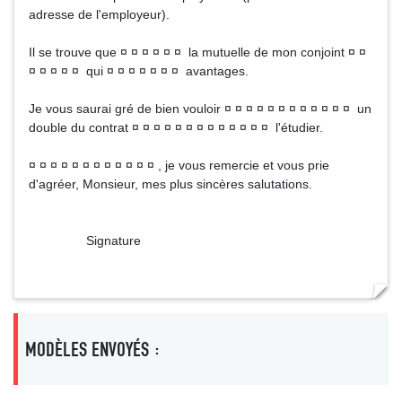
adresse de l'employeur).
Il se trouve que ¤ ¤ ¤ ¤ ¤ ¤ la mutuelle de mon conjoint ¤ ¤
¤ ¤ ¤ ¤ ¤ qui ¤ ¤ ¤ ¤ ¤ ¤ ¤ avantages.
Je vous saurai gré de bien vouloir ¤ ¤ ¤ ¤ ¤ ¤ ¤ ¤ ¤ ¤ ¤ ¤ un
double du contrat ¤ ¤ ¤ ¤ ¤ ¤ ¤ ¤ ¤ ¤ ¤ ¤ ¤ l'étudier.
¤ ¤ ¤ ¤ ¤ ¤ ¤ ¤ ¤ ¤ ¤ ¤ , je vous remercie et vous prie
d'agréer, Monsieur, mes plus sincères salutations.
Signature
MODÈLES ENVOYÉS :