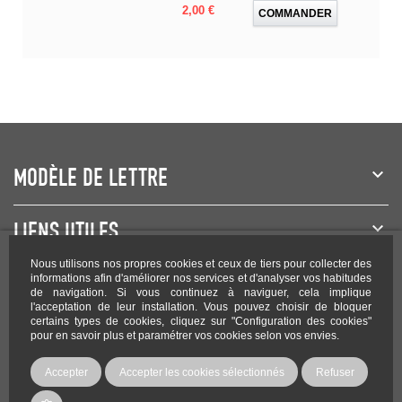
Prix
2,00 €
COMMANDER
MODÈLE DE LETTRE
LIENS UTILES
Nous utilisons nos propres cookies et ceux de tiers pour collecter des
NEWSLETTER
informations afin d'améliorer nos services et d'analyser vos habitudes
de navigation. Si vous continuez à naviguer, cela implique
l'acceptation de leur installation. Vous pouvez choisir de bloquer
certains types de cookies, cliquez sur "Configuration des cookies"
pour en savoir plus et paramétrer vos cookies selon vos envies.
Rejoignez-nous sur les réseaux !
Accepter
Accepter les cookies sélectionnés
Refuser