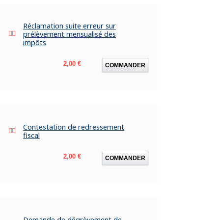
Réclamation suite erreur sur
prélèvement mensualisé des
impôts
Prix
2,00 €
COMMANDER
Contestation de redressement
fiscal
Prix
2,00 €
COMMANDER
Demande de dégrèvement de