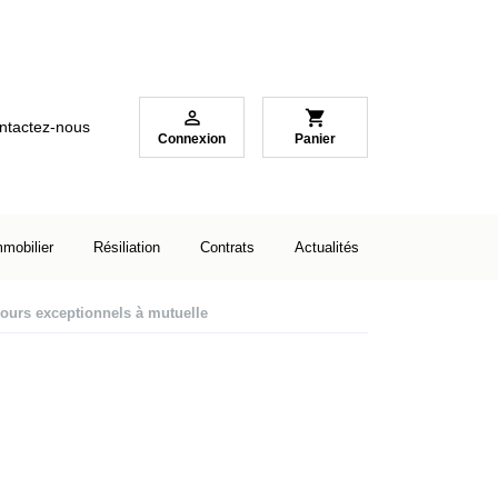

shopping_cart
ntactez-nous
Connexion
Panier
mmobilier
Résiliation
Contrats
Actualités
urs exceptionnels à mutuelle