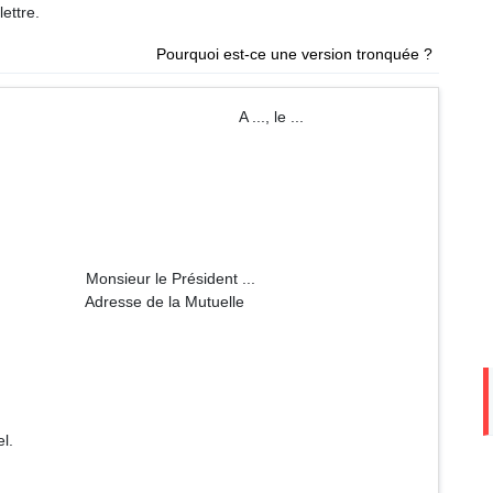
ettre.
Pourquoi est-ce une version tronquée ?
 ..., le ...
ésident ...
a Mutuelle
l.