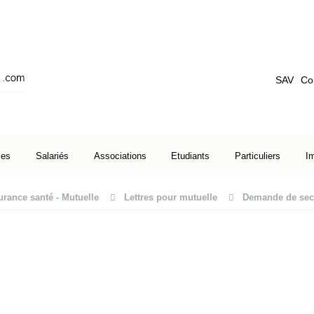
SAV
Co
ses
Salariés
Associations
Etudiants
Particuliers
I
rance santé - Mutuelle
Lettres pour mutuelle
Demande de seco