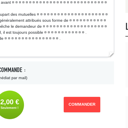
le avant ¤ ¤ ¤ ¤ ¤ ¤ ¤ ¤ ¤ ¤ ¤ ¤ ¤ ¤ ¤ ¤ ¤ ¤ ¤ ¤ ¤ ¤ ¤ ¤ ¤ ¤ ¤ ¤
upart des mutuelles ¤ ¤ ¤ ¤ ¤ ¤ ¤ ¤ ¤ ¤ ¤ ¤ ¤ ¤ ¤ ¤ ¤ ¤ ¤ ¤ ¤
t généralement attribués sous forme de ¤ ¤ ¤ ¤ ¤ ¤ ¤ ¤ ¤ ¤ ¤
mpêche le demandeur de ¤ ¤ ¤ ¤ ¤ ¤ ¤ ¤ ¤ ¤ ¤ ¤ ¤ ¤ ¤ ¤ ¤ ¤ ¤
il est toujours possible ¤ ¤ ¤ ¤ ¤ ¤ ¤ ¤ ¤ ¤ ¤ ¤ .
¤ ¤ ¤ ¤ ¤ ¤ ¤ ¤ ¤ ¤ ¤ ¤ ¤ ¤ ¤ ¤ .
COMMANDE :
édiat par mail)
2,00 €
COMMANDER
Seulement !