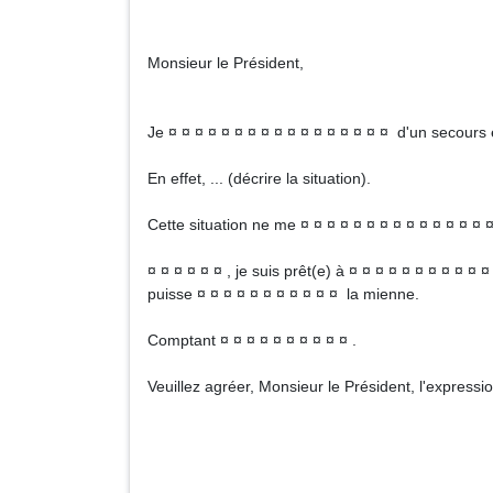
Monsieur le Président,
Je ¤ ¤ ¤ ¤ ¤ ¤ ¤ ¤ ¤ ¤ ¤ ¤ ¤ ¤ ¤ ¤ ¤ d'un secours 
En effet, ... (décrire la situation).
Cette situation ne me ¤ ¤ ¤ ¤ ¤ ¤ ¤ ¤ ¤ ¤ ¤ ¤ ¤ ¤ 
¤ ¤ ¤ ¤ ¤ ¤ , je suis prêt(e) à ¤ ¤ ¤ ¤ ¤ ¤ ¤ ¤ ¤ ¤
puisse ¤ ¤ ¤ ¤ ¤ ¤ ¤ ¤ ¤ ¤ ¤ la mienne.
Comptant ¤ ¤ ¤ ¤ ¤ ¤ ¤ ¤ ¤ ¤ .
Veuillez agréer, Monsieur le Président, l'expressi
Signa