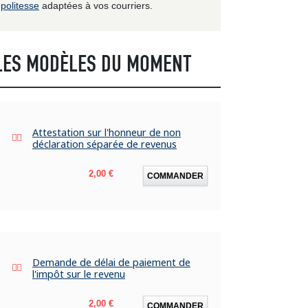
politesse
adaptées à vos courriers.
LES MODÈLES DU MOMENT
Attestation sur l'honneur de non
déclaration séparée de revenus
Prix
2,00 €
COMMANDER
Demande de délai de paiement de
l'impôt sur le revenu
Prix
2,00 €
COMMANDER