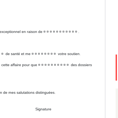
exceptionnel en raison de ¤ ¤ ¤ ¤ ¤ ¤ ¤ ¤ ¤ ¤ ¤ .
¤ ¤ de santé et me ¤ ¤ ¤ ¤ ¤ ¤ ¤ ¤ votre soutien.
 ¤ cette affaire pour que ¤ ¤ ¤ ¤ ¤ ¤ ¤ ¤ ¤ ¤ des dossiers
on de mes salutations distinguées.
ture