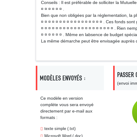
Conseils : Il est préférable de solliciter la Mutuel
¤ ¤ ¤ ¤ ¤ ¤ .
Bien que non obligées par la réglementation, la pl
¤ ¤ ¤ ¤ ¤ ¤ ¤ ¤ ¤ ¤ ¤ ¤ ¤ ¤ ¤ ¤ ¤ . Ces fonds son
¤ ¤ ¤ ¤ ¤ ¤ ¤ ¤ ¤ ¤ ¤ ¤ ¤ ¤ ¤ ¤ ¤ ¤ ¤ ¤ . Rien ne
¤ ¤ ¤ ¤ ¤ ¤ . Même en labsence de budget spécial, 
La même démarche peut être envisagée auprès de 
PASSER 
MODÈLES ENVOYÉS :
(envoi imm
Ce modèle en version
complète vous sera envoyé
directement par e-mail aux
formats :
texte simple (.txt)
Microsoft Word (.doc)