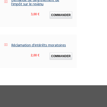
l'impôt sur le revenu
Prix
3,00 €
COMMANDER
Réclamation d'intérêts moratoires
Prix
2,00 €
COMMANDER