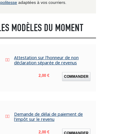
politesse
adaptées à vos courriers.
LES MODÈLES DU MOMENT
Attestation sur l'honneur de non
déclaration séparée de revenus
Prix
2,00 €
COMMANDER
Demande de délai de paiement de
l'impôt sur le revenu
Prix
2,00 €
COMMANDER