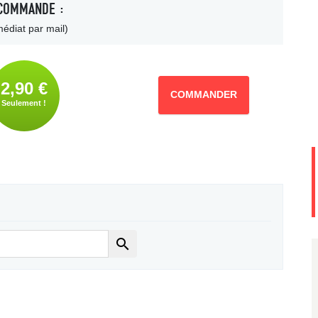
COMMANDE :
édiat par mail)
2,90 €
COMMANDER
Seulement !
