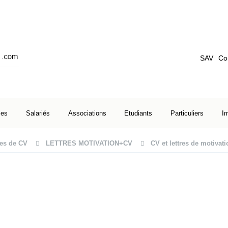
SAV
Co
ses
Salariés
Associations
Etudiants
Particuliers
I
es de CV
LETTRES MOTIVATION+CV
CV et lettres de motivati