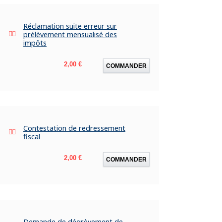
Réclamation suite erreur sur
prélèvement mensualisé des
impôts
Prix
2,00 €
COMMANDER
Contestation de redressement
fiscal
Prix
2,00 €
COMMANDER
Demande de dégrèvement de