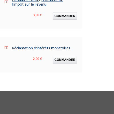
l'impôt sur le revenu
Prix
3,00 €
COMMANDER
Réclamation d'intérêts moratoires
Prix
2,00 €
COMMANDER