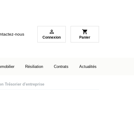

shopping_cart
ntactez-nous
Connexion
Panier
mmobilier
Résiliation
Contrats
Actualités
on Trésorier d'entreprise