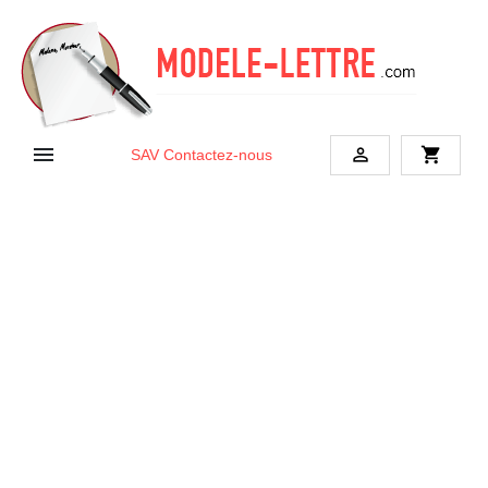


shopping_cart
SAV
Contactez-nous