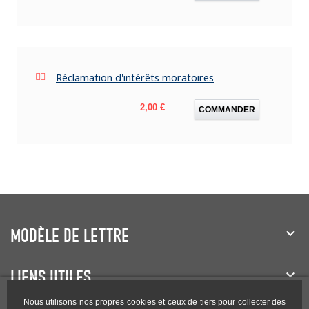
Réclamation d'intérêts moratoires
Prix
2,00 €
COMMANDER
MODÈLE DE LETTRE
LIENS UTILES
Nous utilisons nos propres cookies et ceux de tiers pour collecter des