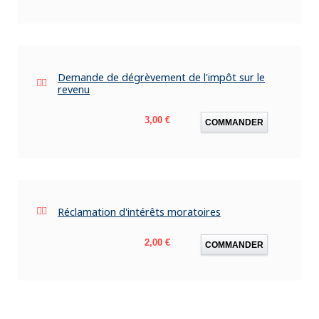
Demande de dégrèvement de l'impôt sur le
revenu
Prix
3,00 €
COMMANDER
Réclamation d'intérêts moratoires
Prix
2,00 €
COMMANDER