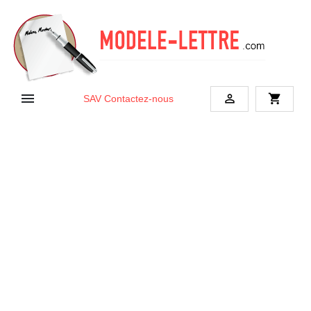


shopping_cart
SAV
Contactez-nous