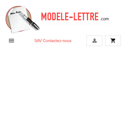


shopping_cart
SAV
Contactez-nous