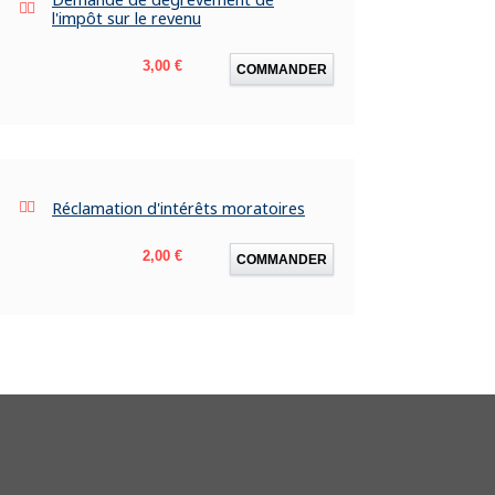
l'impôt sur le revenu
Prix
3,00 €
COMMANDER
Réclamation d'intérêts moratoires
Prix
2,00 €
COMMANDER