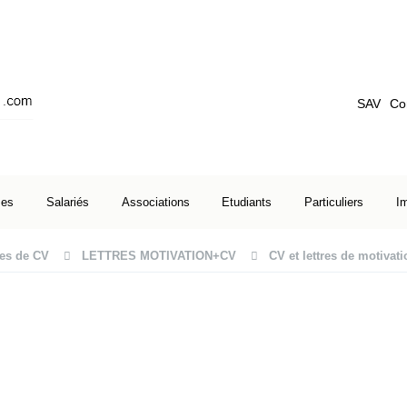
SAV
Co
ses
Salariés
Associations
Etudiants
Particuliers
I
es de CV
LETTRES MOTIVATION+CV
CV et lettres de motivati