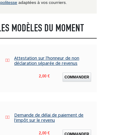
politesse
adaptées à vos courriers.
LES MODÈLES DU MOMENT
Attestation sur l'honneur de non
déclaration séparée de revenus
Prix
2,00 €
COMMANDER
Demande de délai de paiement de
l'impôt sur le revenu
Prix
2,00 €
COMMANDER