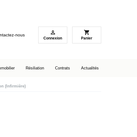

shopping_cart
ntactez-nous
Connexion
Panier
mmobilier
Résiliation
Contrats
Actualités
on (Infirmière)