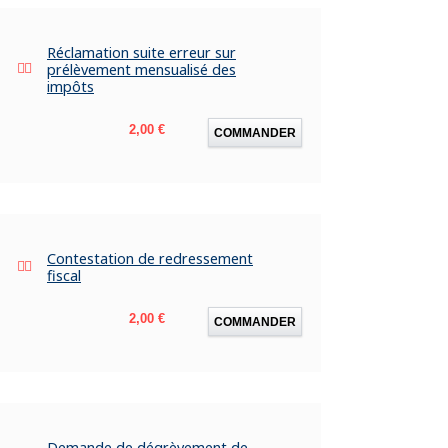
Réclamation suite erreur sur
prélèvement mensualisé des
impôts
Prix
2,00 €
COMMANDER
Contestation de redressement
fiscal
Prix
2,00 €
COMMANDER
Demande de dégrèvement de