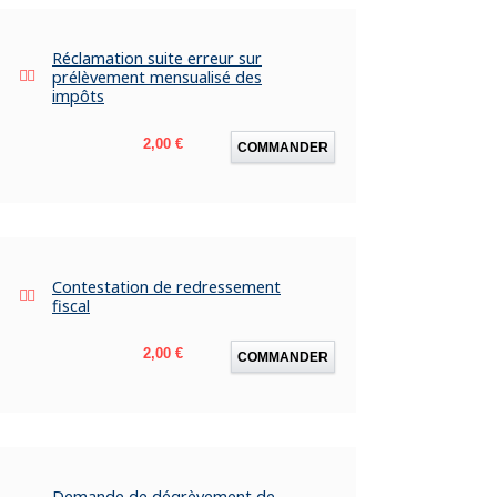
Réclamation suite erreur sur
prélèvement mensualisé des
impôts
Prix
2,00 €
COMMANDER
Contestation de redressement
fiscal
Prix
2,00 €
COMMANDER
Demande de dégrèvement de