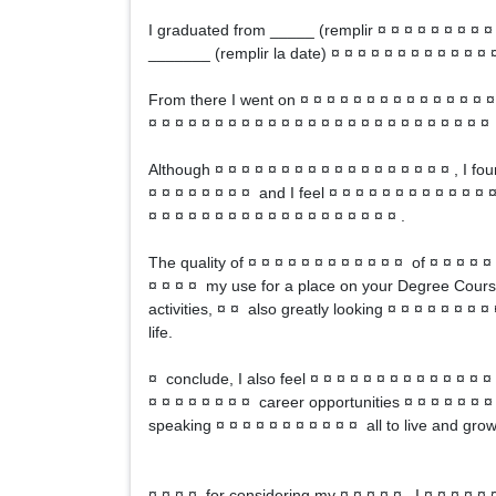
I graduated from _____ (remplir ¤ ¤ ¤ ¤ ¤ ¤ ¤ ¤ ¤ ¤
_______ (remplir la date) ¤ ¤ ¤ ¤ ¤ ¤ ¤ ¤ ¤ ¤ ¤ ¤ ¤
From there I went on ¤ ¤ ¤ ¤ ¤ ¤ ¤ ¤ ¤ ¤ ¤ ¤ ¤ ¤ ¤
¤ ¤ ¤ ¤ ¤ ¤ ¤ ¤ ¤ ¤ ¤ ¤ ¤ ¤ ¤ ¤ ¤ ¤ ¤ ¤ ¤ ¤ ¤ ¤ ¤ ¤
Although ¤ ¤ ¤ ¤ ¤ ¤ ¤ ¤ ¤ ¤ ¤ ¤ ¤ ¤ ¤ ¤ ¤ ¤ , I fo
¤ ¤ ¤ ¤ ¤ ¤ ¤ ¤ and I feel ¤ ¤ ¤ ¤ ¤ ¤ ¤ ¤ ¤ ¤ ¤ ¤
¤ ¤ ¤ ¤ ¤ ¤ ¤ ¤ ¤ ¤ ¤ ¤ ¤ ¤ ¤ ¤ ¤ ¤ ¤ .
The quality of ¤ ¤ ¤ ¤ ¤ ¤ ¤ ¤ ¤ ¤ ¤ ¤ of ¤ ¤ ¤ ¤ ¤ 
¤ ¤ ¤ ¤ my use for a place on your Degree Course
activities, ¤ ¤ also greatly looking ¤ ¤ ¤ ¤ ¤ ¤ ¤ 
life.
¤ conclude, I also feel ¤ ¤ ¤ ¤ ¤ ¤ ¤ ¤ ¤ ¤ ¤ ¤ ¤ 
¤ ¤ ¤ ¤ ¤ ¤ ¤ ¤ career opportunities ¤ ¤ ¤ ¤ ¤ ¤ ¤
speaking ¤ ¤ ¤ ¤ ¤ ¤ ¤ ¤ ¤ ¤ ¤ all to live and grow
¤ ¤ ¤ ¤ for considering my ¤ ¤ ¤ ¤ ¤ . I ¤ ¤ ¤ ¤ ¤