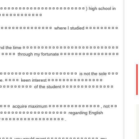
 ¤ ¤ ¤ ¤ ¤ ¤ ¤ ¤ ¤ ¤ ¤ ¤ ¤ ¤ ¤ ¤ ¤ ¤ ¤ ¤ ¤ ¤ ) high school in
 ¤ ¤ ¤ ¤ ¤ ¤ ¤ ¤ ¤ ¤ ¤
 ¤ ¤ ¤ ¤ ¤ ¤ ¤ ¤ ¤ ¤ ¤ ¤ ¤ ¤ where I studied ¤ ¤ ¤ ¤ ¤ ¤ ¤ ¤ ¤
und the time ¤ ¤ ¤ ¤ ¤ ¤ ¤ ¤ ¤ ¤ ¤ ¤ ¤ ¤ ¤ ¤ ¤ ¤ ¤ ¤ ¤ ¤ ¤ ¤ ¤ ¤
 ¤ ¤ ¤ ¤ ¤ through my fortunate ¤ ¤ ¤ ¤ ¤ ¤ ¤ ¤ ¤ ¤ ¤ ¤ ¤ ¤ ¤ ¤
¤ ¤ ¤ ¤ ¤ ¤ ¤ ¤ ¤ ¤ ¤ ¤ ¤ ¤ ¤ ¤ ¤ ¤ ¤ ¤ ¤ is not the sole ¤ ¤ ¤
. ¤ ¤ ¤ ¤ keen interest ¤ ¤ ¤ ¤ ¤ ¤ ¤ ¤ ¤ ¤ ¤ ¤ ¤ ¤ ¤
¤ ¤ ¤ ¤ ¤ ¤ ¤ ¤ ¤ ¤ of the student ¤ ¤ ¤ ¤ ¤ ¤ ¤ ¤ ¤ ¤ ¤ ¤ ¤ ¤
¤ ¤ ¤ ¤ acquire maximum ¤ ¤ ¤ ¤ ¤ ¤ ¤ ¤ ¤ ¤ ¤ ¤ ¤ ¤ , not ¤ ¤
 ¤ ¤ ¤ ¤ ¤ ¤ ¤ ¤ ¤ ¤ ¤ ¤ ¤ ¤ ¤ ¤ ¤ ¤ regarding English
 ¤ ¤ ¤ ¤ ¤ ¤ ¤ ¤ ¤ ¤ ¤ ¤ ¤ ¤ ¤ ¤ ¤ .
 ¤ ¤ ¤ ¤ you would grant ¤ ¤ ¤ ¤ ¤ ¤ ¤ ¤ ¤ ¤ ¤ ¤ ¤ ¤ my