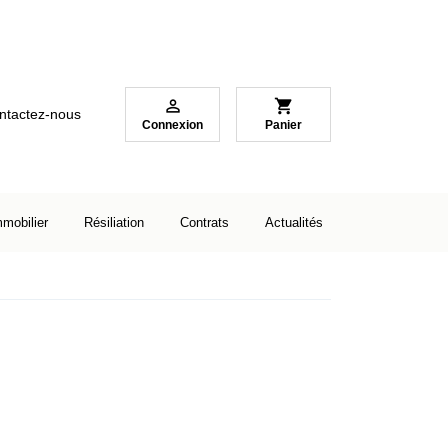

shopping_cart
ntactez-nous
Connexion
Panier
mmobilier
Résiliation
Contrats
Actualités