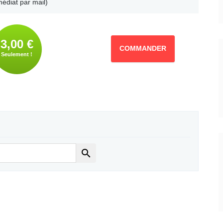
édiat par mail)
3,00 €
COMMANDER
Seulement !
