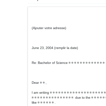
(Ajouter votre adresse) (Ajoute
June 23, 2004 (remplir la date)
Re: Bachelor of Science ¤ ¤ ¤ ¤ ¤ ¤ ¤ ¤ ¤ ¤ ¤ ¤ ¤
Dear ¤ ¤ ,
I am writing ¤ ¤ ¤ ¤ ¤ ¤ ¤ ¤ ¤ ¤ ¤ ¤ ¤ ¤ ¤ ¤ ¤ ¤ ¤
¤ ¤ ¤ ¤ ¤ ¤ ¤ ¤ ¤ ¤ ¤ ¤ ¤ ¤ ¤ due to the ¤ ¤ ¤ ¤ ¤ 
like ¤ ¤ ¤ ¤ ¤ ¤ .