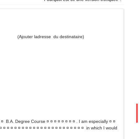
r ladresse du destinataire)
 ¤ ¤ B.A. Degree Course ¤ ¤ ¤ ¤ ¤ ¤ ¤ ¤ . I am especially ¤ ¤
¤ ¤ ¤ ¤ ¤ ¤ ¤ ¤ ¤ ¤ ¤ ¤ ¤ ¤ ¤ ¤ ¤ ¤ ¤ ¤ ¤ ¤ ¤ in which I would