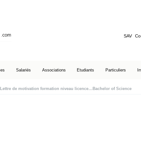
SAV
Co
ses
Salariés
Associations
Etudiants
Particuliers
I
Lettre de motivation formation niveau licence…Bachelor of Science