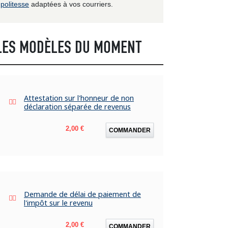
politesse
adaptées à vos courriers.
LES MODÈLES DU MOMENT
Attestation sur l'honneur de non
déclaration séparée de revenus
Prix
2,00 €
COMMANDER
Demande de délai de paiement de
l'impôt sur le revenu
Prix
2,00 €
COMMANDER