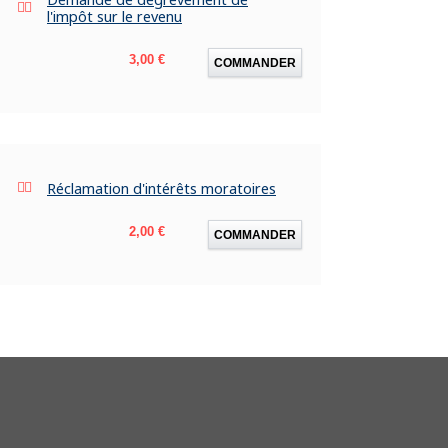
l'impôt sur le revenu
Prix
3,00 €
COMMANDER
Réclamation d'intérêts moratoires
Prix
2,00 €
COMMANDER