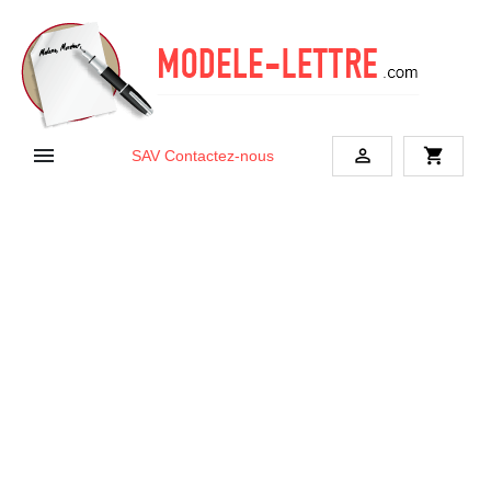


shopping_cart
SAV
Contactez-nous