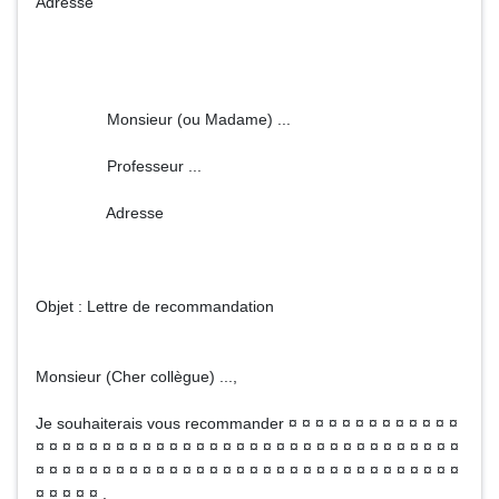
Adresse
Monsieur (ou Madame) ...
Professeur ...
Adresse
Objet : Lettre de recommandation
Monsieur (Cher collègue) ...,
Je souhaiterais vous recommander ¤ ¤ ¤ ¤ ¤ ¤ ¤ ¤ ¤ ¤ ¤ ¤ ¤
¤ ¤ ¤ ¤ ¤ ¤ ¤ ¤ ¤ ¤ ¤ ¤ ¤ ¤ ¤ ¤ ¤ ¤ ¤ ¤ ¤ ¤ ¤ ¤ ¤ ¤ ¤ ¤ ¤ ¤ ¤ ¤
¤ ¤ ¤ ¤ ¤ ¤ ¤ ¤ ¤ ¤ ¤ ¤ ¤ ¤ ¤ ¤ ¤ ¤ ¤ ¤ ¤ ¤ ¤ ¤ ¤ ¤ ¤ ¤ ¤ ¤ ¤ ¤
¤ ¤ ¤ ¤ ¤ .