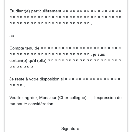
Etudiant(e) particulièrement ¤ ¤ ¤ ¤ ¤ ¤ ¤ ¤ ¤ ¤ ¤ ¤ ¤ ¤ ¤ ¤ ¤
¤ ¤ ¤ ¤ ¤ ¤ ¤ ¤ ¤ ¤ ¤ ¤ ¤ ¤ ¤ ¤ ¤ ¤ ¤ ¤ ¤ ¤ ¤ ¤ ¤ ¤ ¤ ¤ ¤ ¤ ¤ ¤
¤ ¤ ¤ ¤ ¤ ¤ ¤ ¤ ¤ ¤ ¤ ¤ ¤ ¤ ¤ ¤ ¤ ¤ ¤ ¤ ¤ ¤ ¤ .
ou :
Compte tenu de ¤ ¤ ¤ ¤ ¤ ¤ ¤ ¤ ¤ ¤ ¤ ¤ ¤ ¤ ¤ ¤ ¤ ¤ ¤ ¤ ¤ ¤ ¤
¤ ¤ ¤ ¤ ¤ ¤ ¤ ¤ ¤ ¤ ¤ ¤ ¤ ¤ ¤ ¤ ¤ ¤ ¤ ¤ ¤ ¤ ¤ , je suis
certain(e) qu'il (elle) ¤ ¤ ¤ ¤ ¤ ¤ ¤ ¤ ¤ ¤ ¤ ¤ ¤ ¤ ¤ ¤ ¤ ¤ ¤ ¤ ¤
¤ ¤ ¤ ¤ ¤ ¤ ¤ .
Je reste à votre disposition si ¤ ¤ ¤ ¤ ¤ ¤ ¤ ¤ ¤ ¤ ¤ ¤ ¤ ¤ ¤ ¤
¤ ¤ ¤ ¤ .
Veuillez agréer, Monsieur (Cher collègue) ..., l'expression de
ma haute considération.
Signature