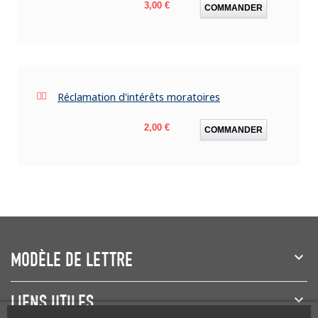
Prix
3,00 €
COMMANDER
Réclamation d'intérêts moratoires
Prix
2,00 €
COMMANDER
MODÈLE DE LETTRE
LIENS UTILES