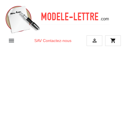


shopping_cart
SAV
Contactez-nous