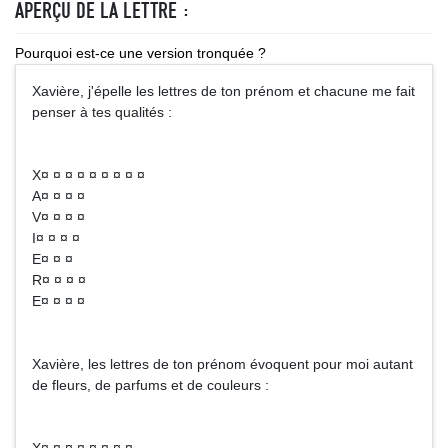
APERÇU DE LA LETTRE :
Pourquoi est-ce une version tronquée ?
Xavière, j'épelle les lettres de ton prénom et chacune me fait
penser à tes qualités :
X¤ ¤ ¤ ¤ ¤ ¤ ¤ ¤ ¤
A¤ ¤ ¤ ¤
V¤ ¤ ¤ ¤
I¤ ¤ ¤ ¤
E¤ ¤ ¤
R¤ ¤ ¤ ¤
E¤ ¤ ¤ ¤
Xavière, les lettres de ton prénom évoquent pour moi autant
de fleurs, de parfums et de couleurs :