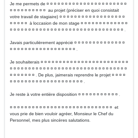
Je me permets de ¤ ¤ ¤ ¤ ¤ ¤ ¤ ¤ ¤ ¤ ¤ ¤ ¤ ¤ ¤ ¤ ¤ ¤ ¤ ¤ ¤ ¤
¤ ¤ ¤ ¤ ¤ ¤ ¤ ¤ ¤ ¤ au projet (préciser en quoi consistait
votre travail de stagiaire) ¤ ¤ ¤ ¤ ¤ ¤ ¤ ¤ ¤ ¤ ¤ ¤ ¤ ¤ ¤ ¤ ¤ ¤
¤ ¤ ¤ ¤ ¤ à loccasion de mon stage ¤ ¤ ¤ ¤ ¤ ¤ ¤ ¤ ¤ ¤ ¤ ¤ ¤
¤ ¤ ¤ ¤ ¤ ¤ ¤ ¤ ¤ ¤ ¤ ¤ ¤ ¤ ¤ ¤ ¤ ¤ ¤ ¤ ¤ ¤ ¤ ¤ ¤ ¤ ¤ ¤ ¤ ¤ ¤ .
Javais particulièrement apprécié ¤ ¤ ¤ ¤ ¤ ¤ ¤ ¤ ¤ ¤ ¤ ¤ ¤ ¤
¤ ¤ ¤ ¤ ¤ ¤ ¤ ¤ ¤ ¤ ¤ ¤ ¤ ¤ ¤ ¤ ¤ ¤ .
Je souhaiterais ¤ ¤ ¤ ¤ ¤ ¤ ¤ ¤ ¤ ¤ ¤ ¤ ¤ ¤ ¤ ¤ ¤ ¤ ¤ ¤ ¤ ¤ ¤ ¤
¤ ¤ ¤ ¤ ¤ ¤ ¤ ¤ ¤ ¤ ¤ ¤ ¤ ¤ ¤ ¤ ¤ ¤ ¤ ¤ ¤ ¤ ¤ ¤ ¤ ¤ ¤ ¤ ¤ ¤ ¤ ¤
¤ ¤ ¤ ¤ ¤ ¤ ¤ . De plus, jaimerais reprendre le projet ¤ ¤ ¤ ¤
¤ ¤ ¤ ¤ ¤ ¤ ¤ ¤ ¤ ¤ ¤ ¤ ¤ ¤ ¤ ¤ ¤ ¤ ¤ ¤ .
Je reste à votre entière disposition ¤ ¤ ¤ ¤ ¤ ¤ ¤ ¤ ¤ ¤ ¤ .
¤ ¤ ¤ ¤ ¤ ¤ ¤ ¤ ¤ ¤ ¤ ¤ ¤ ¤ ¤ ¤ ¤ ¤ ¤ ¤ ¤ ¤ ¤ ¤ ¤ ¤ ¤ ¤ et
vous prie de bien vouloir agréer, Monsieur le Chef du
Personnel, mes plus sincères salutations.