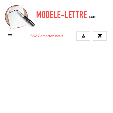


shopping_cart
SAV
Contactez-nous