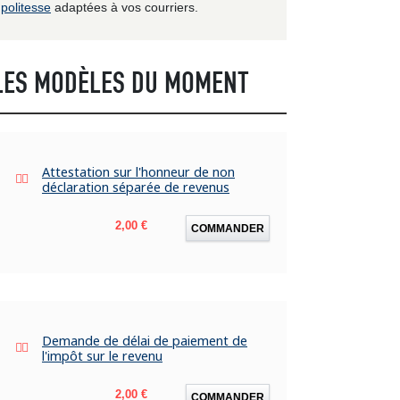
politesse
adaptées à vos courriers.
LES MODÈLES DU MOMENT
Attestation sur l'honneur de non
déclaration séparée de revenus
Prix
2,00 €
COMMANDER
Demande de délai de paiement de
l'impôt sur le revenu
Prix
2,00 €
COMMANDER