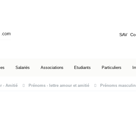
SAV
Co
ses
Salariés
Associations
Etudiants
Particuliers
I
 - Amitié
Prénoms - lettre amour et amitié
Prénoms masculin