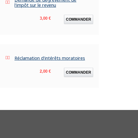
l'impôt sur le revenu
Prix
3,00 €
COMMANDER
Réclamation d'intérêts moratoires
Prix
2,00 €
COMMANDER