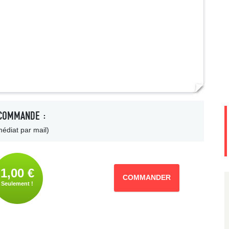
COMMANDE :
édiat par mail)
1,00 €
COMMANDER
Seulement !