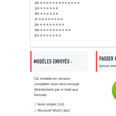
A¤ ¤ ¤ ¤ ¤ ¤ ¤ ¤ ¤ ¤ ¤ ¤ ¤ ¤
U¤ ¤ ¤ ¤ ¤ ¤ ¤
R¤ ¤ ¤ ¤ ¤ ¤ ¤
I¤ ¤ ¤ ¤ ¤ ¤ ¤ ¤ ¤
A¤ ¤ ¤ ¤ ¤ ¤ ¤ ¤ ¤
N¤ ¤ ¤ ¤ ¤ ¤ ¤ ¤ ¤ ¤ ¤
E¤ ¤ ¤ ¤ ¤ ¤ ¤ ¤
PASSER 
MODÈLES ENVOYÉS :
(envoi imm
Ce modèle en version
complète vous sera envoyé
directement par e-mail aux
formats :
texte simple (.txt)
Microsoft Word (.doc)