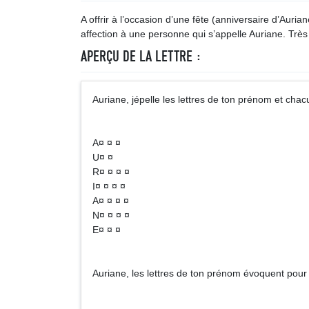
A offrir à l’occasion d’une fête (anniversaire d’Auri
affection à une personne qui s’appelle Auriane. Très
APERÇU DE LA LETTRE :
Auriane, jépelle les lettres de ton prénom et 
A¤ ¤ ¤
U¤ ¤
R¤ ¤ ¤ ¤
I¤ ¤ ¤ ¤
A¤ ¤ ¤ ¤
N¤ ¤ ¤ ¤
E¤ ¤ ¤
Auriane, les lettres de ton prénom évoquent pour 