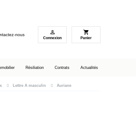

shopping_cart
ntactez-nous
Connexion
Panier
mmobilier
Résiliation
Contrats
Actualités
s
Lettre A masculin
Auriane