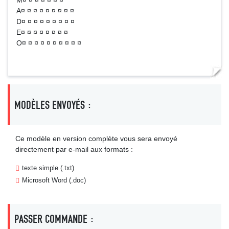
M¤ ¤ ¤ ¤ ¤ ¤ ¤
A¤ ¤ ¤ ¤ ¤ ¤ ¤ ¤ ¤
D¤ ¤ ¤ ¤ ¤ ¤ ¤ ¤ ¤
E¤ ¤ ¤ ¤ ¤ ¤ ¤ ¤
O¤ ¤ ¤ ¤ ¤ ¤ ¤ ¤ ¤ ¤
MODÈLES ENVOYÉS :
Ce modèle en version complète vous sera envoyé
directement par e-mail aux formats :
texte simple (.txt)
Microsoft Word (.doc)
PASSER COMMANDE :