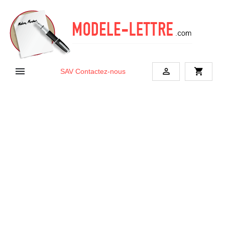


shopping_cart
SAV
Contactez-nous