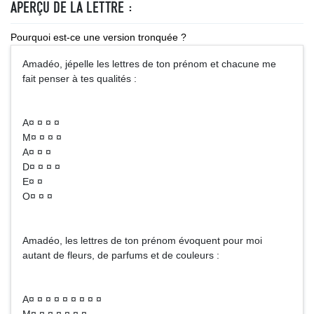
APERÇU DE LA LETTRE :
Pourquoi est-ce une version tronquée ?
Amadéo, jépelle les lettres de ton prénom et chacune me
fait penser à tes qualités :
A¤ ¤ ¤ ¤
M¤ ¤ ¤ ¤
A¤ ¤ ¤
D¤ ¤ ¤ ¤
E¤ ¤
O¤ ¤ ¤
Amadéo, les lettres de ton prénom évoquent pour moi
autant de fleurs, de parfums et de couleurs :
A¤ ¤ ¤ ¤ ¤ ¤ ¤ ¤ ¤