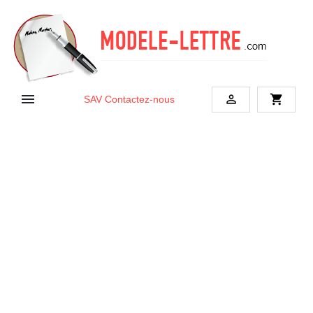


shopping_cart
SAV
Contactez-nous