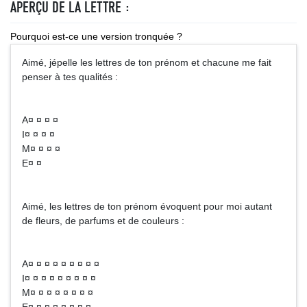
APERÇU DE LA LETTRE :
Pourquoi est-ce une version tronquée ?
Aimé, jépelle les lettres de ton prénom et chacune me fait
penser à tes qualités :
A¤ ¤ ¤ ¤
I¤ ¤ ¤ ¤
M¤ ¤ ¤ ¤
E¤ ¤
Aimé, les lettres de ton prénom évoquent pour moi autant
de fleurs, de parfums et de couleurs :
A¤ ¤ ¤ ¤ ¤ ¤ ¤ ¤ ¤
I¤ ¤ ¤ ¤ ¤ ¤ ¤ ¤ ¤
M¤ ¤ ¤ ¤ ¤ ¤ ¤ ¤