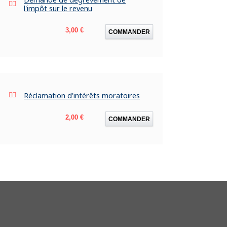
l'impôt sur le revenu
Prix
3,00 €
COMMANDER
Réclamation d'intérêts moratoires
Prix
2,00 €
COMMANDER