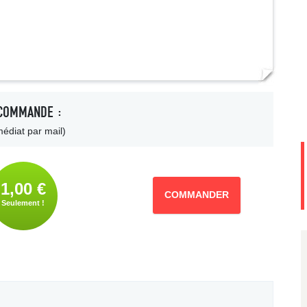
COMMANDE :
édiat par mail)
1,00 €
COMMANDER
Seulement !