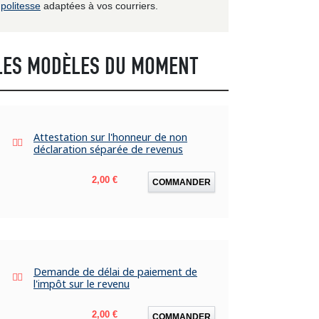
politesse
adaptées à vos courriers.
LES MODÈLES DU MOMENT
Attestation sur l'honneur de non
déclaration séparée de revenus
Prix
2,00 €
COMMANDER
Demande de délai de paiement de
l'impôt sur le revenu
Prix
2,00 €
COMMANDER