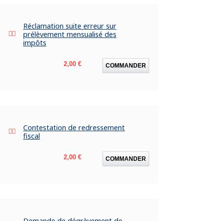
Réclamation suite erreur sur
prélèvement mensualisé des
impôts
Prix
2,00 €
COMMANDER
Contestation de redressement
fiscal
Prix
2,00 €
COMMANDER
Demande de dégrèvement de