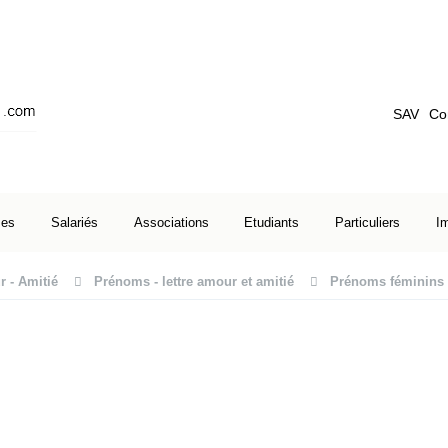
SAV
Co
ses
Salariés
Associations
Etudiants
Particuliers
I
 - Amitié
Prénoms - lettre amour et amitié
Prénoms féminins