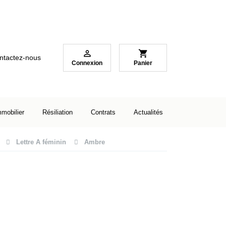

shopping_cart
ntactez-nous
Connexion
Panier
mmobilier
Résiliation
Contrats
Actualités
Lettre A féminin
Ambre