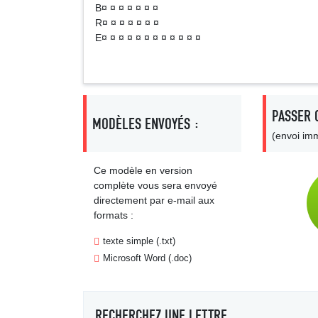
B¤ ¤ ¤ ¤ ¤ ¤ ¤
R¤ ¤ ¤ ¤ ¤ ¤ ¤
E¤ ¤ ¤ ¤ ¤ ¤ ¤ ¤ ¤ ¤ ¤ ¤
PASSER 
MODÈLES ENVOYÉS :
(envoi imm
Ce modèle en version
complète vous sera envoyé
directement par e-mail aux
formats :
texte simple (.txt)
Microsoft Word (.doc)
RECHERCHEZ UNE LETTRE