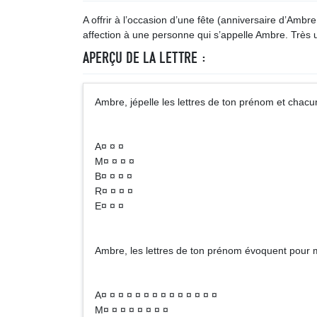
A offrir à l’occasion d’une fête (anniversaire d’Amb
affection à une personne qui s’appelle Ambre. Très 
APERÇU DE LA LETTRE :
Ambre, jépelle les lettres de ton prénom et c
A¤ ¤ ¤
M¤ ¤ ¤ ¤
B¤ ¤ ¤ ¤
R¤ ¤ ¤ ¤
E¤ ¤ ¤
Ambre, les lettres de ton prénom évoquent pour m
A¤ ¤ ¤ ¤ ¤ ¤ ¤ ¤ ¤ ¤ ¤ ¤ ¤ ¤
M¤ ¤ ¤ ¤ ¤ ¤ ¤ ¤