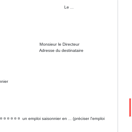
m Le ...
 Directeur
estinataire
ier
¤ ¤ ¤ ¤ ¤ ¤ ¤ un emploi saisonnier en ... (préciser l'emploi