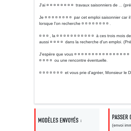
J'ai ¤ ¤ ¤ ¤ ¤ ¤ ¤ ¤ travaux saisonniers de ... (préc
Je ¤ ¤ ¤ ¤ ¤ ¤ ¤ ¤ par cet emploi saisonnier car 
lorsque l'on recherche ¤ ¤ ¤ ¤ ¤ ¤ ¤ ¤ .
¤ ¤ ¤ , la ¤ ¤ ¤ ¤ ¤ ¤ ¤ ¤ ¤ ¤ ¤ à ces trois mois d
aussi ¤ ¤ ¤ ¤ dans la recherche d'un emploi. (Préci
J'espère que vous ¤ ¤ ¤ ¤ ¤ ¤ ¤ ¤ ¤ ¤ ¤ ¤ ¤ ¤ ¤ ¤ 
¤ ¤ ¤ ¤ ou une rencontre éventuelle.
¤ ¤ ¤ ¤ ¤ ¤ ¤ et vous prie d'agréer, Monsieur le D
Signa
PASSER 
MODÈLES ENVOYÉS :
(envoi imm