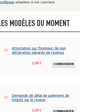
politesse
adaptées à vos courriers.
LES MODÈLES DU MOMENT
Attestation sur l'honneur de non
déclaration séparée de revenus
Prix
2,00 €
COMMANDER
Demande de délai de paiement de
l'impôt sur le revenu
Prix
2,00 €
COMMANDER