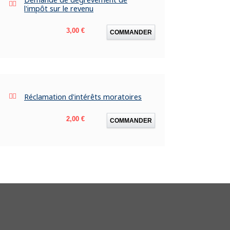
l'impôt sur le revenu
Prix
3,00 €
COMMANDER
Réclamation d'intérêts moratoires
Prix
2,00 €
COMMANDER