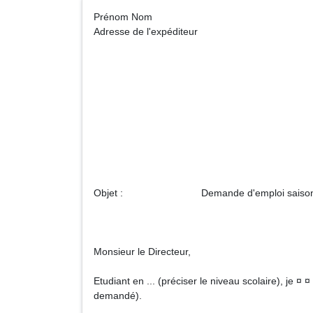
Prénom No
Adresse de l'expéditeur
Monsieur le
Adresse du d
Objet : Demande d'emploi saisonn
Monsieur le Directeur,
Etudiant en ... (préciser le niveau scolaire), je ¤ 
demandé).