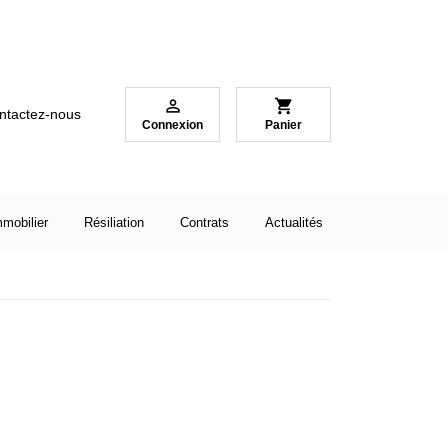

shopping_cart
ntactez-nous
Connexion
Panier
mmobilier
Résiliation
Contrats
Actualités