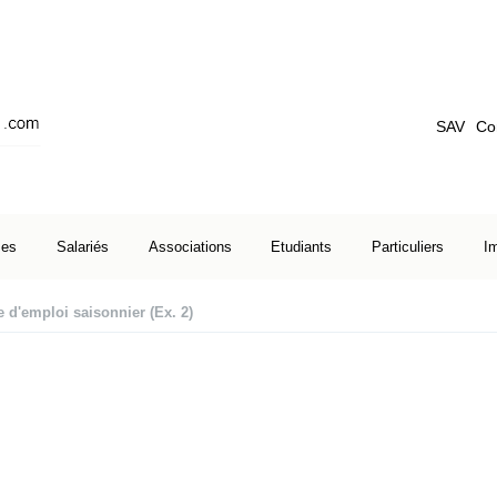
SAV
Co
ses
Salariés
Associations
Etudiants
Particuliers
I
d'emploi saisonnier (Ex. 2)