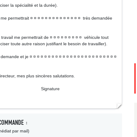
iser la spécialité et la durée).
il me permettrait ¤ ¤ ¤ ¤ ¤ ¤ ¤ ¤ ¤ ¤ ¤ ¤ ¤ ¤ très demandée
e travail me permettrait de ¤ ¤ ¤ ¤ ¤ ¤ ¤ ¤ ¤ véhicule tout
ser toute autre raison justifiant le besoin de travailler).
demande et je ¤ ¤ ¤ ¤ ¤ ¤ ¤ ¤ ¤ ¤ ¤ ¤ ¤ ¤ ¤ ¤ ¤ ¤ ¤ ¤ ¤ ¤ ¤ ¤
irecteur, mes plus sincères salutations.
ture
COMMANDE :
édiat par mail)