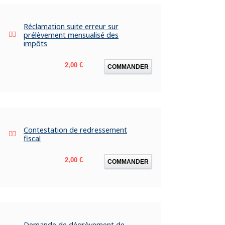
Réclamation suite erreur sur
prélèvement mensualisé des
impôts
Prix
2,00 €
COMMANDER
Contestation de redressement
fiscal
Prix
2,00 €
COMMANDER
Demande de dégrèvement de