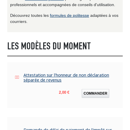
professionnels et accompagnées de conseils d'utilisation.
Découvrez toutes les
formules de politesse
adaptées à vos
courriers.
LES MODÈLES DU MOMENT
Attestation sur l'honneur de non déclaration
séparée de revenus
Prix
2,00 €
COMMANDER
Demande de délai de paiement de l'impôt sur