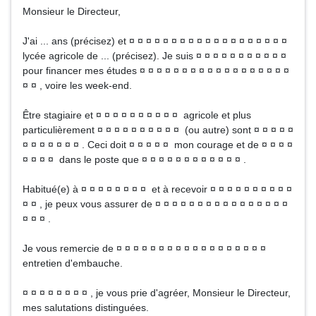
Monsieur le Directeur,
J'ai ... ans (précisez) et ¤ ¤ ¤ ¤ ¤ ¤ ¤ ¤ ¤ ¤ ¤ ¤ ¤ ¤ ¤ ¤ ¤ ¤ ¤
lycée agricole de ... (précisez). Je suis ¤ ¤ ¤ ¤ ¤ ¤ ¤ ¤ ¤ ¤ ¤
pour financer mes études ¤ ¤ ¤ ¤ ¤ ¤ ¤ ¤ ¤ ¤ ¤ ¤ ¤ ¤ ¤ ¤ ¤ ¤
¤ ¤ , voire les week-end.
Être stagiaire et ¤ ¤ ¤ ¤ ¤ ¤ ¤ ¤ ¤ ¤ agricole et plus
particulièrement ¤ ¤ ¤ ¤ ¤ ¤ ¤ ¤ ¤ ¤ (ou autre) sont ¤ ¤ ¤ ¤ ¤
¤ ¤ ¤ ¤ ¤ ¤ ¤ . Ceci doit ¤ ¤ ¤ ¤ ¤ mon courage et de ¤ ¤ ¤ ¤
¤ ¤ ¤ ¤ dans le poste que ¤ ¤ ¤ ¤ ¤ ¤ ¤ ¤ ¤ ¤ ¤ ¤ .
Habitué(e) à ¤ ¤ ¤ ¤ ¤ ¤ ¤ ¤ et à recevoir ¤ ¤ ¤ ¤ ¤ ¤ ¤ ¤ ¤ ¤
¤ ¤ , je peux vous assurer de ¤ ¤ ¤ ¤ ¤ ¤ ¤ ¤ ¤ ¤ ¤ ¤ ¤ ¤ ¤ ¤
¤ ¤ ¤ .
Je vous remercie de ¤ ¤ ¤ ¤ ¤ ¤ ¤ ¤ ¤ ¤ ¤ ¤ ¤ ¤ ¤ ¤ ¤ ¤
entretien d'embauche.
¤ ¤ ¤ ¤ ¤ ¤ ¤ ¤ , je vous prie d'agréer, Monsieur le Directeur,
mes salutations distinguées.