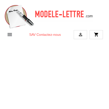


shopping_cart
SAV
Contactez-nous