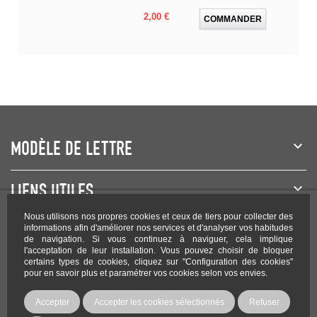
Prix
2,00 €
COMMANDER
MODÈLE DE LETTRE
LIENS UTILES
Nous utilisons nos propres cookies et ceux de tiers pour collecter des
NEWSLETTER
informations afin d'améliorer nos services et d'analyser vos habitudes
de navigation. Si vous continuez à naviguer, cela implique
l'acceptation de leur installation. Vous pouvez choisir de bloquer
certains types de cookies, cliquez sur "Configuration des cookies"
pour en savoir plus et paramétrer vos cookies selon vos envies.
Rejoignez-nous sur les réseaux !
Accepter
Accepter les cookies sélectionnés
Refuser