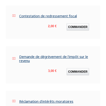
Contestation de redressement fiscal
Prix
2,00 €
COMMANDER
Demande de dégrèvement de l'impôt sur le
revenu
Prix
3,00 €
COMMANDER
Réclamation d'intérêts moratoires