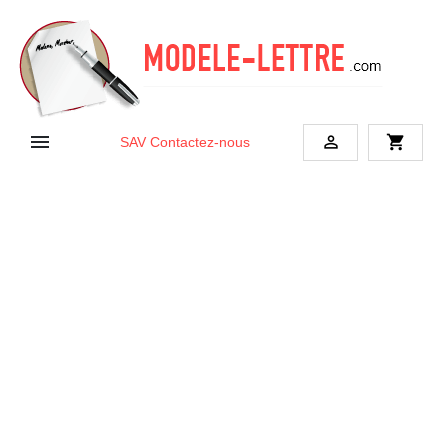


shopping_cart
SAV
Contactez-nous