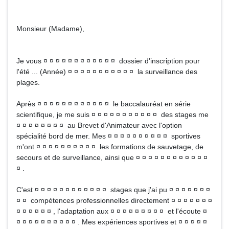
Monsieur (Madame),
Je vous ¤ ¤ ¤ ¤ ¤ ¤ ¤ ¤ ¤ ¤ ¤ ¤ dossier d'inscription pour
l'été ... (Année) ¤ ¤ ¤ ¤ ¤ ¤ ¤ ¤ ¤ ¤ ¤ la surveillance des
plages.
Après ¤ ¤ ¤ ¤ ¤ ¤ ¤ ¤ ¤ ¤ ¤ ¤ le baccalauréat en série
scientifique, je me suis ¤ ¤ ¤ ¤ ¤ ¤ ¤ ¤ ¤ ¤ ¤ des stages me
¤ ¤ ¤ ¤ ¤ ¤ ¤ ¤ au Brevet d'Animateur avec l'option
spécialité bord de mer. Mes ¤ ¤ ¤ ¤ ¤ ¤ ¤ ¤ ¤ ¤ sportives
m'ont ¤ ¤ ¤ ¤ ¤ ¤ ¤ ¤ ¤ ¤ les formations de sauvetage, de
secours et de surveillance, ainsi que ¤ ¤ ¤ ¤ ¤ ¤ ¤ ¤ ¤ ¤ ¤ ¤
¤ .
C'est ¤ ¤ ¤ ¤ ¤ ¤ ¤ ¤ ¤ ¤ ¤ ¤ stages que j'ai pu ¤ ¤ ¤ ¤ ¤ ¤ ¤
¤ ¤ compétences professionnelles directement ¤ ¤ ¤ ¤ ¤ ¤ ¤
¤ ¤ ¤ ¤ ¤ ¤ , l'adaptation aux ¤ ¤ ¤ ¤ ¤ ¤ ¤ ¤ ¤ et l'écoute ¤
¤ ¤ ¤ ¤ ¤ ¤ ¤ ¤ ¤ ¤ . Mes expériences sportives et ¤ ¤ ¤ ¤ ¤