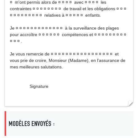
¤ m'ont permis alors de ¤ ¤ ¤ ¤ avec ¤ ¤ ¤ ¤ les
contraintes ¤ ¤ ¤ ¤ ¤ ¤ ¤ ¤ de travail et les obligations ¤ ¤ ¤
¤ ¤ ¤ ¤ ¤ ¤ ¤ ¤ ¤ relatives à ¤ ¤ ¤ ¤ ¤ enfants.
Je ¤ ¤ ¤ ¤ ¤ ¤ ¤ ¤ ¤ ¤ ¤ ¤ ¤ à la surveillance des plages
pour accroître ¤ ¤ ¤ ¤ ¤ ¤ compétences et ¤ ¤ ¤ ¤ ¤ ¤ ¤ ¤ ¤
¤ ¤ ¤ .
Je vous remercie de ¤ ¤ ¤ ¤ ¤ ¤ ¤ ¤ ¤ ¤ ¤ ¤ ¤ ¤ ¤ ¤ ¤ et
vous prie de croire, Monsieur (Madame), en l'assurance de
mes meilleures salutations.
Signature
MODÈLES ENVOYÉS :