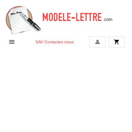


shopping_cart
SAV
Contactez-nous