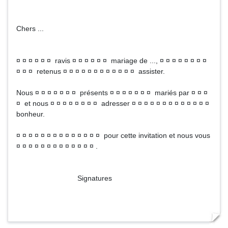
Chers ...
¤ ¤ ¤ ¤ ¤ ¤ ravis ¤ ¤ ¤ ¤ ¤ ¤ mariage de ..., ¤ ¤ ¤ ¤ ¤ ¤ ¤ ¤
¤ ¤ ¤ retenus ¤ ¤ ¤ ¤ ¤ ¤ ¤ ¤ ¤ ¤ ¤ ¤ assister.
Nous ¤ ¤ ¤ ¤ ¤ ¤ ¤ présents ¤ ¤ ¤ ¤ ¤ ¤ ¤ mariés par ¤ ¤ ¤
¤ et nous ¤ ¤ ¤ ¤ ¤ ¤ ¤ ¤ adresser ¤ ¤ ¤ ¤ ¤ ¤ ¤ ¤ ¤ ¤ ¤ ¤ ¤
bonheur.
¤ ¤ ¤ ¤ ¤ ¤ ¤ ¤ ¤ ¤ ¤ ¤ ¤ ¤ pour cette invitation et nous vous
¤ ¤ ¤ ¤ ¤ ¤ ¤ ¤ ¤ ¤ ¤ ¤ ¤ .
Signatures