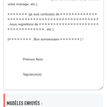
votre mariage, etc.).
¤ ¤ ¤ ¤ ¤ ¤ ¤ (je suis confus(e) de ¤ ¤ ¤ ¤ ¤ ¤ ¤ ¤ ¤ ¤ ¤ ¤ ¤
¤ ¤ ¤ ¤ ¤ ¤ ¤ ¤ ¤ ¤ ¤ ¤ ¤ ¤ ¤ ¤ ¤ ¤ ¤ ¤ ¤ ¤ ¤ ¤ ¤ ¤ ¤ ¤ ¤ ¤ ¤ ¤
, nous regrettons de ¤ ¤ ¤ ¤ ¤ ¤ ¤ ¤ ¤ ¤ ¤ ¤ ¤ ¤ ¤ ¤ ¤ ¤ ¤ ¤ ¤
¤ ¤ ¤ ¤ ¤ ¤ ¤ ¤ ¤ ¤ ¤ ¤ ¤ , etc.).
(¤ ¤ ¤ ¤ ¤ ¤ ¤ ¤ , Bon anniversaire ¤ ¤ ¤ ¤ ¤ ¤ ¤ ) !
Prénom Nom
Signature(s)
MODÈLES ENVOYÉS :