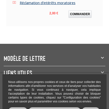
Réclamation d'intérêts moratoires
Prix
2,00 €
COMMANDER
MODÈLE DE LETTRE
LIENS UTILES
Nous utilisons nos propres cookies et ceux de tiers pour collecter des
NEWSLETTER
informations afin d'améliorer nos services et d'analyser vos habitudes
de navigation. Si vous continuez à naviguer, cela implique
l'acceptation de leur installation. Vous pouvez choisir de bloquer
certains types de cookies, cliquez sur "Configuration des cookies"
pour en savoir plus et paramétrer vos cookies selon vos envies.
Rejoignez-nous sur les réseaux !