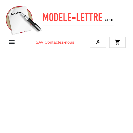


shopping_cart
SAV
Contactez-nous