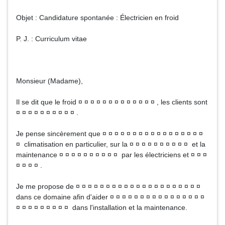
Objet : Candidature spontanée : Électricien en froid
P. J. : Curriculum vitae
Monsieur (Madame),
Il se dit que le froid ¤ ¤ ¤ ¤ ¤ ¤ ¤ ¤ ¤ ¤ ¤ ¤ ¤ , les clients sont
¤ ¤ ¤ ¤ ¤ ¤ ¤ ¤ ¤ ¤ .
Je pense sincèrement que ¤ ¤ ¤ ¤ ¤ ¤ ¤ ¤ ¤ ¤ ¤ ¤ ¤ ¤ ¤ ¤ ¤
¤ climatisation en particulier, sur la ¤ ¤ ¤ ¤ ¤ ¤ ¤ ¤ ¤ ¤ et la
maintenance ¤ ¤ ¤ ¤ ¤ ¤ ¤ ¤ ¤ ¤ par les électriciens et ¤ ¤ ¤
¤ ¤ ¤ ¤ .
Je me propose de ¤ ¤ ¤ ¤ ¤ ¤ ¤ ¤ ¤ ¤ ¤ ¤ ¤ ¤ ¤ ¤ ¤ ¤ ¤ ¤ ¤
dans ce domaine afin d'aider ¤ ¤ ¤ ¤ ¤ ¤ ¤ ¤ ¤ ¤ ¤ ¤ ¤ ¤ ¤ ¤
¤ ¤ ¤ ¤ ¤ ¤ ¤ ¤ ¤ dans l'installation et la maintenance.