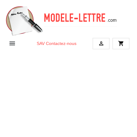


shopping_cart
SAV
Contactez-nous