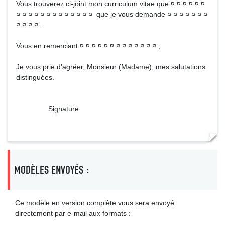
Vous trouverez ci-joint mon curriculum vitae que ¤ ¤ ¤ ¤ ¤ ¤
¤ ¤ ¤ ¤ ¤ ¤ ¤ ¤ ¤ ¤ ¤ ¤ ¤ que je vous demande ¤ ¤ ¤ ¤ ¤ ¤ ¤
¤ ¤ ¤ ¤ .
Vous en remerciant ¤ ¤ ¤ ¤ ¤ ¤ ¤ ¤ ¤ ¤ ¤ ¤ ¤ ,
Je vous prie d'agréer, Monsieur (Madame), mes salutations
distinguées.
Signature
MODÈLES ENVOYÉS :
Ce modèle en version complète vous sera envoyé
directement par e-mail aux formats :