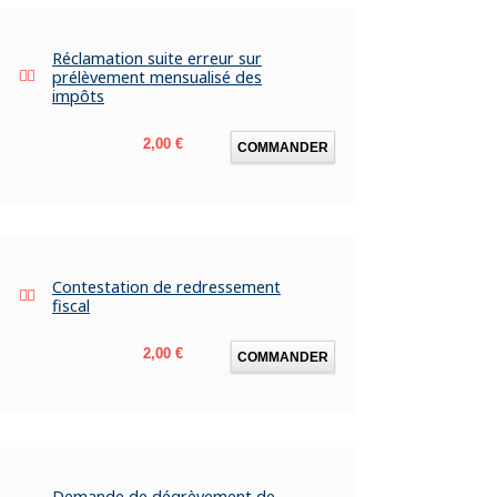
Réclamation suite erreur sur
prélèvement mensualisé des
impôts
Prix
2,00 €
COMMANDER
Contestation de redressement
fiscal
Prix
2,00 €
COMMANDER
Demande de dégrèvement de