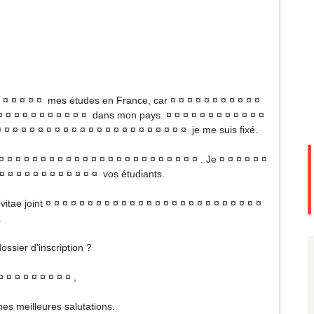
¤ ¤ ¤ ¤ ¤ ¤ ¤ mes études en France, car ¤ ¤ ¤ ¤ ¤ ¤ ¤ ¤ ¤ ¤ ¤
¤ ¤ ¤ ¤ ¤ ¤ ¤ ¤ ¤ ¤ ¤ ¤ dans mon pays. ¤ ¤ ¤ ¤ ¤ ¤ ¤ ¤ ¤ ¤ ¤ ¤
¤ ¤ ¤ ¤ ¤ ¤ ¤ ¤ ¤ ¤ ¤ ¤ ¤ ¤ ¤ ¤ ¤ ¤ ¤ ¤ ¤ ¤ je me suis fixé.
 ¤ ¤ ¤ ¤ ¤ ¤ ¤ ¤ ¤ ¤ ¤ ¤ ¤ ¤ ¤ ¤ ¤ ¤ ¤ ¤ ¤ ¤ ¤ ¤ . Je ¤ ¤ ¤ ¤ ¤ ¤
 ¤ ¤ ¤ ¤ ¤ ¤ ¤ ¤ ¤ ¤ ¤ ¤ vos étudiants.
tae joint ¤ ¤ ¤ ¤ ¤ ¤ ¤ ¤ ¤ ¤ ¤ ¤ ¤ ¤ ¤ ¤ ¤ ¤ ¤ ¤ ¤ ¤ ¤ ¤ ¤ ¤
.
ossier d'inscription ?
¤ ¤ ¤ ¤ ¤ ¤ ¤ ¤ ¤ ,
mes meilleures salutations.