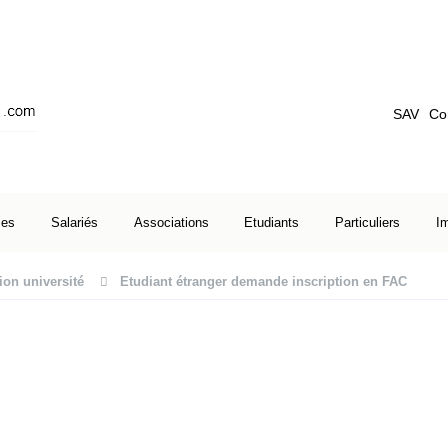
SAV
Co
ses
Salariés
Associations
Etudiants
Particuliers
I
ion université
Etudiant étranger demande inscription en FAC