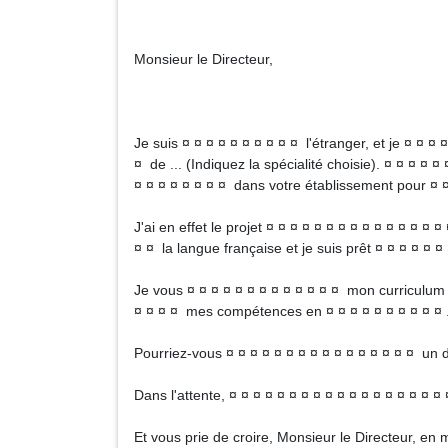
Monsieur le Directeur,
Je suis ¤ ¤ ¤ ¤ ¤ ¤ ¤ ¤ ¤ ¤ l'étranger, et je ¤ ¤ 
¤ de ... (Indiquez la spécialité choisie). ¤ ¤ ¤ ¤ 
¤ ¤ ¤ ¤ ¤ ¤ ¤ ¤ dans votre établissement pour ¤ ¤ 
J'ai en effet le projet ¤ ¤ ¤ ¤ ¤ ¤ ¤ ¤ ¤ ¤ ¤ ¤ ¤ ¤ ¤
¤ ¤ la langue française et je suis prêt ¤ ¤ ¤ ¤ ¤ ¤
Je vous ¤ ¤ ¤ ¤ ¤ ¤ ¤ ¤ ¤ ¤ ¤ ¤ ¤ mon curriculum vi
¤ ¤ ¤ ¤ mes compétences en ¤ ¤ ¤ ¤ ¤ ¤ ¤ ¤ ¤ ¤ 
Pourriez-vous ¤ ¤ ¤ ¤ ¤ ¤ ¤ ¤ ¤ ¤ ¤ ¤ ¤ ¤ ¤ ¤ un d
Dans l'attente, ¤ ¤ ¤ ¤ ¤ ¤ ¤ ¤ ¤ ¤ ¤ ¤ ¤ ¤ ¤ ¤ ¤ ¤ 
Et vous prie de croire, Monsieur le Directeur, en 