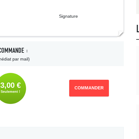
ture
COMMANDE :
édiat par mail)
3,00 €
COMMANDER
Seulement !