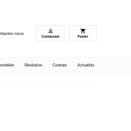

shopping_cart
ntactez-nous
Connexion
Panier
mmobilier
Résiliation
Contrats
Actualités