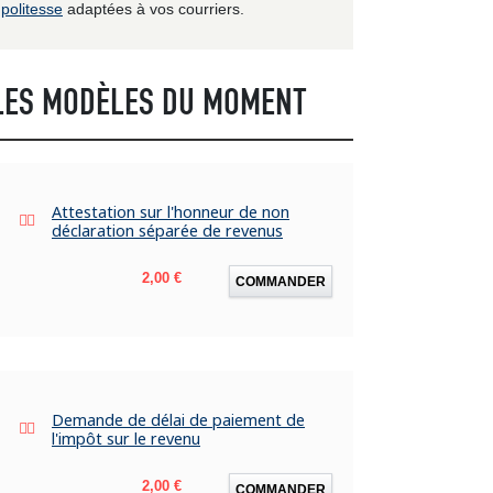
politesse
adaptées à vos courriers.
LES MODÈLES DU MOMENT
Attestation sur l'honneur de non
déclaration séparée de revenus
Prix
2,00 €
COMMANDER
Demande de délai de paiement de
l'impôt sur le revenu
Prix
2,00 €
COMMANDER