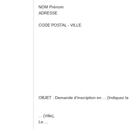
NOM Prénom
ADRESSE
CODE POSTAL - VILLE
Monsieur le Direct
(Nom de l'Un
Service des I
ADRE
CODE POSTAL
OBJET : Demande d'inscription en ... (Indiquez la 
... (Ville),
Le ...