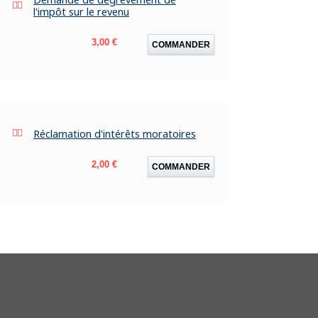
l'impôt sur le revenu
Prix
3,00 €
COMMANDER
Réclamation d'intérêts moratoires
Prix
2,00 €
COMMANDER