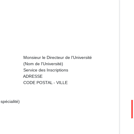
eur de l'Université
iversité)
nscriptions
SSE
 - VILLE
spécialité)