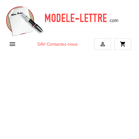


shopping_cart
SAV
Contactez-nous