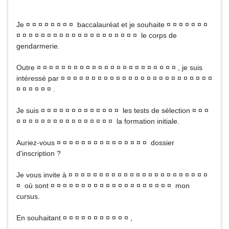
Je ¤ ¤ ¤ ¤ ¤ ¤ ¤ ¤ baccalauréat et je souhaite ¤ ¤ ¤ ¤ ¤ ¤ ¤
¤ ¤ ¤ ¤ ¤ ¤ ¤ ¤ ¤ ¤ ¤ ¤ ¤ ¤ ¤ ¤ ¤ ¤ ¤ ¤ le corps de
gendarmerie.
Outre ¤ ¤ ¤ ¤ ¤ ¤ ¤ ¤ ¤ ¤ ¤ ¤ ¤ ¤ ¤ ¤ ¤ ¤ ¤ ¤ ¤ ¤ ¤ , je suis
intéressé par ¤ ¤ ¤ ¤ ¤ ¤ ¤ ¤ ¤ ¤ ¤ ¤ ¤ ¤ ¤ ¤ ¤ ¤ ¤ ¤ ¤ ¤ ¤ ¤ ¤
¤ ¤ ¤ ¤ ¤ ¤ .
Je suis ¤ ¤ ¤ ¤ ¤ ¤ ¤ ¤ ¤ ¤ ¤ ¤ ¤ les tests de sélection ¤ ¤ ¤
¤ ¤ ¤ ¤ ¤ ¤ ¤ ¤ ¤ ¤ ¤ ¤ ¤ ¤ ¤ ¤ la formation initiale.
Auriez-vous ¤ ¤ ¤ ¤ ¤ ¤ ¤ ¤ ¤ ¤ ¤ ¤ ¤ ¤ ¤ dossier
d'inscription ?
Je vous invite à ¤ ¤ ¤ ¤ ¤ ¤ ¤ ¤ ¤ ¤ ¤ ¤ ¤ ¤ ¤ ¤ ¤ ¤ ¤ ¤ ¤ ¤ ¤
¤ où sont ¤ ¤ ¤ ¤ ¤ ¤ ¤ ¤ ¤ ¤ ¤ ¤ ¤ ¤ ¤ ¤ ¤ ¤ ¤ ¤ mon
cursus.
En souhaitant ¤ ¤ ¤ ¤ ¤ ¤ ¤ ¤ ¤ ¤ ¤ ,