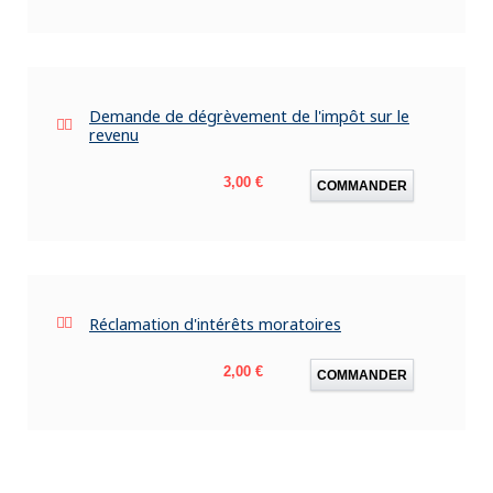
Demande de dégrèvement de l'impôt sur le
revenu
Prix
3,00 €
COMMANDER
Réclamation d'intérêts moratoires
Prix
2,00 €
COMMANDER