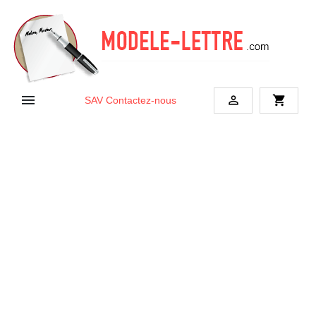


shopping_cart
SAV
Contactez-nous