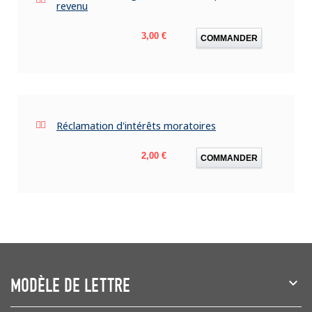
revenu
Prix
3,00 €
COMMANDER
Réclamation d'intérêts moratoires
Prix
2,00 €
COMMANDER
MODÈLE DE LETTRE