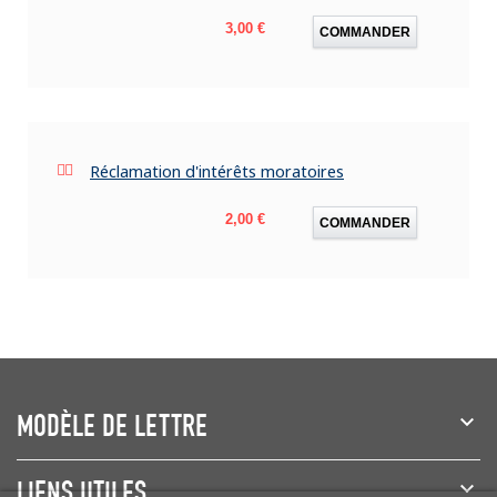
Prix
3,00 €
COMMANDER
Réclamation d'intérêts moratoires
Prix
2,00 €
COMMANDER
MODÈLE DE LETTRE
LIENS UTILES