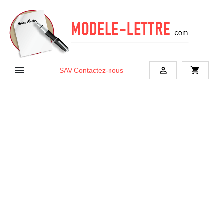


shopping_cart
SAV
Contactez-nous