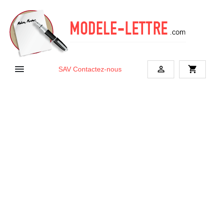


shopping_cart
SAV
Contactez-nous