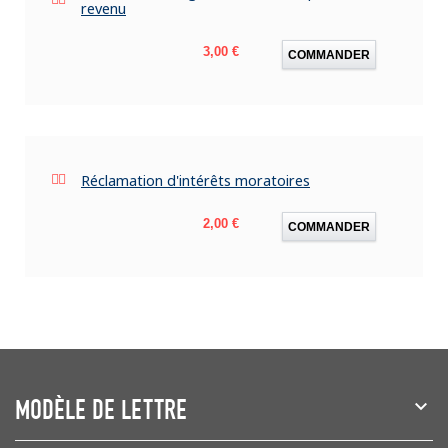
revenu
Prix
3,00 €
COMMANDER
Réclamation d'intérêts moratoires
Prix
2,00 €
COMMANDER
MODÈLE DE LETTRE