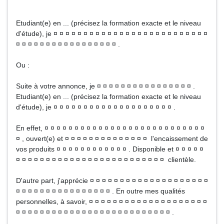
Etudiant(e) en ... (précisez la formation exacte et le niveau
d'étude), je ¤ ¤ ¤ ¤ ¤ ¤ ¤ ¤ ¤ ¤ ¤ ¤ ¤ ¤ ¤ ¤ ¤ ¤ ¤ ¤ ¤ ¤ ¤ ¤ ¤ ¤
¤ ¤ ¤ ¤ ¤ ¤ ¤ ¤ ¤ ¤ ¤ ¤ ¤ ¤ ¤ ¤ ¤ .
Ou :
Suite à votre annonce, je ¤ ¤ ¤ ¤ ¤ ¤ ¤ ¤ ¤ ¤ ¤ ¤ ¤ ¤ ¤ ¤ .
Etudiant(e) en ... (précisez la formation exacte et le niveau
d'étude), je ¤ ¤ ¤ ¤ ¤ ¤ ¤ ¤ ¤ ¤ ¤ ¤ ¤ ¤ ¤ ¤ ¤ ¤ ¤ ¤ .
En effet, ¤ ¤ ¤ ¤ ¤ ¤ ¤ ¤ ¤ ¤ ¤ ¤ ¤ ¤ ¤ ¤ ¤ ¤ ¤ ¤ ¤ ¤ ¤ ¤ ¤ ¤ ¤
¤ , ouvert(e) et ¤ ¤ ¤ ¤ ¤ ¤ ¤ ¤ ¤ ¤ ¤ ¤ ¤ ¤ l'encaissement de
vos produits ¤ ¤ ¤ ¤ ¤ ¤ ¤ ¤ ¤ ¤ ¤ ¤ . Disponible et ¤ ¤ ¤ ¤ ¤
¤ ¤ ¤ ¤ ¤ ¤ ¤ ¤ ¤ ¤ ¤ ¤ ¤ ¤ ¤ ¤ ¤ ¤ ¤ ¤ ¤ ¤ ¤ ¤ ¤ clientèle.
D'autre part, j'apprécie ¤ ¤ ¤ ¤ ¤ ¤ ¤ ¤ ¤ ¤ ¤ ¤ ¤ ¤ ¤ ¤ ¤ ¤ ¤ ¤
¤ ¤ ¤ ¤ ¤ ¤ ¤ ¤ ¤ ¤ ¤ ¤ ¤ ¤ ¤ ¤ . En outre mes qualités
personnelles, à savoir, ¤ ¤ ¤ ¤ ¤ ¤ ¤ ¤ ¤ ¤ ¤ ¤ ¤ ¤ ¤ ¤ ¤ ¤ ¤ ¤
¤ ¤ ¤ ¤ ¤ ¤ ¤ ¤ ¤ ¤ ¤ ¤ ¤ ¤ ¤ ¤ ¤ ¤ ¤ ¤ ¤ ¤ ¤ ¤ ¤ ¤ .