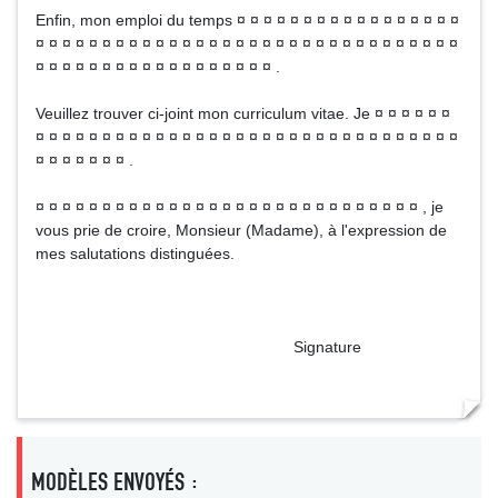
Enfin, mon emploi du temps ¤ ¤ ¤ ¤ ¤ ¤ ¤ ¤ ¤ ¤ ¤ ¤ ¤ ¤ ¤ ¤ ¤
¤ ¤ ¤ ¤ ¤ ¤ ¤ ¤ ¤ ¤ ¤ ¤ ¤ ¤ ¤ ¤ ¤ ¤ ¤ ¤ ¤ ¤ ¤ ¤ ¤ ¤ ¤ ¤ ¤ ¤ ¤ ¤
¤ ¤ ¤ ¤ ¤ ¤ ¤ ¤ ¤ ¤ ¤ ¤ ¤ ¤ ¤ ¤ ¤ ¤ .
Veuillez trouver ci-joint mon curriculum vitae. Je ¤ ¤ ¤ ¤ ¤ ¤
¤ ¤ ¤ ¤ ¤ ¤ ¤ ¤ ¤ ¤ ¤ ¤ ¤ ¤ ¤ ¤ ¤ ¤ ¤ ¤ ¤ ¤ ¤ ¤ ¤ ¤ ¤ ¤ ¤ ¤ ¤ ¤
¤ ¤ ¤ ¤ ¤ ¤ ¤ .
¤ ¤ ¤ ¤ ¤ ¤ ¤ ¤ ¤ ¤ ¤ ¤ ¤ ¤ ¤ ¤ ¤ ¤ ¤ ¤ ¤ ¤ ¤ ¤ ¤ ¤ ¤ ¤ ¤ , je
vous prie de croire, Monsieur (Madame), à l'expression de
mes salutations distinguées.
Signature
MODÈLES ENVOYÉS :