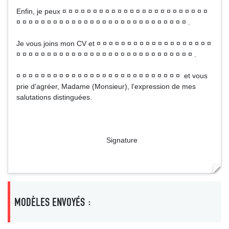
Enfin, je peux ¤ ¤ ¤ ¤ ¤ ¤ ¤ ¤ ¤ ¤ ¤ ¤ ¤ ¤ ¤ ¤ ¤ ¤ ¤ ¤ ¤ ¤ ¤ ¤
¤ ¤ ¤ ¤ ¤ ¤ ¤ ¤ ¤ ¤ ¤ ¤ ¤ ¤ ¤ ¤ ¤ ¤ ¤ ¤ ¤ ¤ ¤ ¤ ¤ ¤ ¤ ¤ .
Je vous joins mon CV et ¤ ¤ ¤ ¤ ¤ ¤ ¤ ¤ ¤ ¤ ¤ ¤ ¤ ¤ ¤ ¤ ¤ ¤ ¤
¤ ¤ ¤ ¤ ¤ ¤ ¤ ¤ ¤ ¤ ¤ ¤ ¤ ¤ ¤ ¤ ¤ ¤ ¤ ¤ ¤ ¤ ¤ ¤ ¤ ¤ ¤ ¤ ¤ .
¤ ¤ ¤ ¤ ¤ ¤ ¤ ¤ ¤ ¤ ¤ ¤ ¤ ¤ ¤ ¤ ¤ ¤ ¤ ¤ ¤ ¤ ¤ ¤ ¤ ¤ ¤ et vous
prie d'agréer, Madame (Monsieur), l'expression de mes
salutations distinguées.
Signature
MODÈLES ENVOYÉS :