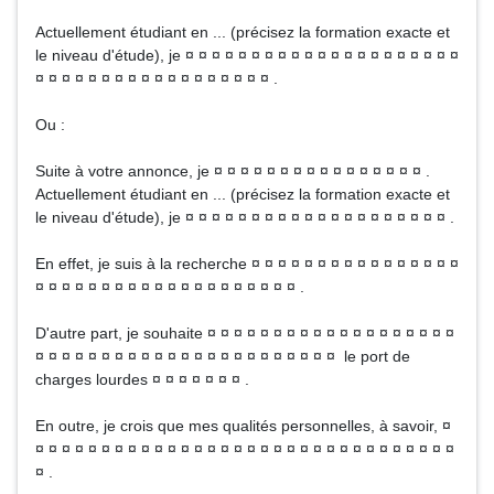
Actuellement étudiant en ... (précisez la formation exacte et
le niveau d'étude), je ¤ ¤ ¤ ¤ ¤ ¤ ¤ ¤ ¤ ¤ ¤ ¤ ¤ ¤ ¤ ¤ ¤ ¤ ¤ ¤ ¤
¤ ¤ ¤ ¤ ¤ ¤ ¤ ¤ ¤ ¤ ¤ ¤ ¤ ¤ ¤ ¤ ¤ ¤ .
Ou :
Suite à votre annonce, je ¤ ¤ ¤ ¤ ¤ ¤ ¤ ¤ ¤ ¤ ¤ ¤ ¤ ¤ ¤ ¤ .
Actuellement étudiant en ... (précisez la formation exacte et
le niveau d'étude), je ¤ ¤ ¤ ¤ ¤ ¤ ¤ ¤ ¤ ¤ ¤ ¤ ¤ ¤ ¤ ¤ ¤ ¤ ¤ ¤ .
En effet, je suis à la recherche ¤ ¤ ¤ ¤ ¤ ¤ ¤ ¤ ¤ ¤ ¤ ¤ ¤ ¤ ¤ ¤
¤ ¤ ¤ ¤ ¤ ¤ ¤ ¤ ¤ ¤ ¤ ¤ ¤ ¤ ¤ ¤ ¤ ¤ ¤ ¤ .
D'autre part, je souhaite ¤ ¤ ¤ ¤ ¤ ¤ ¤ ¤ ¤ ¤ ¤ ¤ ¤ ¤ ¤ ¤ ¤ ¤ ¤
¤ ¤ ¤ ¤ ¤ ¤ ¤ ¤ ¤ ¤ ¤ ¤ ¤ ¤ ¤ ¤ ¤ ¤ ¤ ¤ ¤ ¤ ¤ le port de
charges lourdes ¤ ¤ ¤ ¤ ¤ ¤ ¤ .
En outre, je crois que mes qualités personnelles, à savoir, ¤
¤ ¤ ¤ ¤ ¤ ¤ ¤ ¤ ¤ ¤ ¤ ¤ ¤ ¤ ¤ ¤ ¤ ¤ ¤ ¤ ¤ ¤ ¤ ¤ ¤ ¤ ¤ ¤ ¤ ¤ ¤ ¤
¤ .