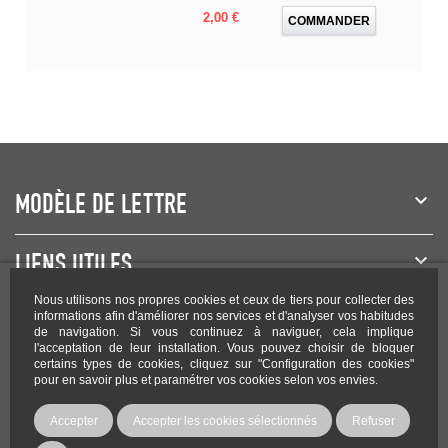
Prix
2,00 €
COMMANDER
MODÈLE DE LETTRE
LIENS UTILES
Nous utilisons nos propres cookies et ceux de tiers pour collecter des
NEWSLETTER
informations afin d'améliorer nos services et d'analyser vos habitudes
de navigation. Si vous continuez à naviguer, cela implique
l'acceptation de leur installation. Vous pouvez choisir de bloquer
certains types de cookies, cliquez sur "Configuration des cookies"
pour en savoir plus et paramétrer vos cookies selon vos envies.
Rejoignez-nous sur les réseaux !
Accepter
Accepter les cookies sélectionnés
Refuser