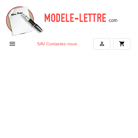


shopping_cart
SAV
Contactez-nous