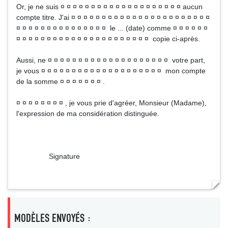
Or, je ne suis ¤ ¤ ¤ ¤ ¤ ¤ ¤ ¤ ¤ ¤ ¤ ¤ ¤ ¤ ¤ ¤ ¤ ¤ ¤ ¤ aucun
compte titre. J'ai ¤ ¤ ¤ ¤ ¤ ¤ ¤ ¤ ¤ ¤ ¤ ¤ ¤ ¤ ¤ ¤ ¤ ¤ ¤ ¤ ¤ ¤ ¤
¤ ¤ ¤ ¤ ¤ ¤ ¤ ¤ ¤ ¤ ¤ ¤ ¤ ¤ ¤ le ... (date) comme ¤ ¤ ¤ ¤ ¤ ¤
¤ ¤ ¤ ¤ ¤ ¤ ¤ ¤ ¤ ¤ ¤ ¤ ¤ ¤ ¤ ¤ ¤ ¤ ¤ ¤ ¤ ¤ copie ci-après.
Aussi, ne ¤ ¤ ¤ ¤ ¤ ¤ ¤ ¤ ¤ ¤ ¤ ¤ ¤ ¤ ¤ ¤ ¤ ¤ ¤ ¤ votre part,
je vous ¤ ¤ ¤ ¤ ¤ ¤ ¤ ¤ ¤ ¤ ¤ ¤ ¤ ¤ ¤ ¤ ¤ ¤ ¤ ¤ mon compte
de la somme ¤ ¤ ¤ ¤ ¤ ¤ ¤ .
¤ ¤ ¤ ¤ ¤ ¤ ¤ ¤ , je vous prie d'agréer, Monsieur (Madame),
l'expression de ma considération distinguée.
Signature
MODÈLES ENVOYÉS :