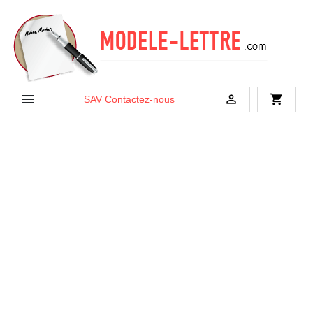


shopping_cart
SAV
Contactez-nous