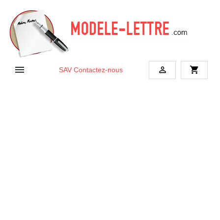


shopping_cart
SAV
Contactez-nous