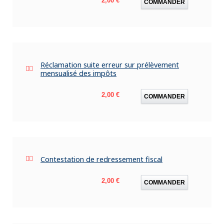
2,00 €
COMMANDER
Réclamation suite erreur sur prélèvement
mensualisé des impôts
Prix
2,00 €
COMMANDER
Contestation de redressement fiscal
Prix
2,00 €
COMMANDER