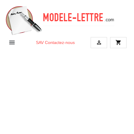


shopping_cart
SAV
Contactez-nous