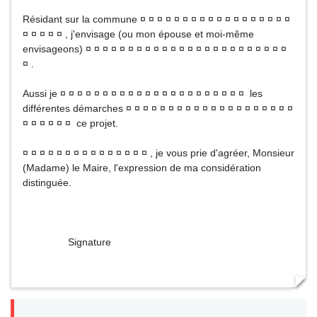
Résidant sur la commune ¤ ¤ ¤ ¤ ¤ ¤ ¤ ¤ ¤ ¤ ¤ ¤ ¤ ¤ ¤ ¤ ¤ ¤
¤ ¤ ¤ ¤ ¤ , j'envisage (ou mon épouse et moi-même
envisageons) ¤ ¤ ¤ ¤ ¤ ¤ ¤ ¤ ¤ ¤ ¤ ¤ ¤ ¤ ¤ ¤ ¤ ¤ ¤ ¤ ¤ ¤ ¤ ¤
¤ .
Aussi je ¤ ¤ ¤ ¤ ¤ ¤ ¤ ¤ ¤ ¤ ¤ ¤ ¤ ¤ ¤ ¤ ¤ ¤ ¤ ¤ ¤ ¤ les
différentes démarches ¤ ¤ ¤ ¤ ¤ ¤ ¤ ¤ ¤ ¤ ¤ ¤ ¤ ¤ ¤ ¤ ¤ ¤ ¤ ¤
¤ ¤ ¤ ¤ ¤ ¤ ce projet.
¤ ¤ ¤ ¤ ¤ ¤ ¤ ¤ ¤ ¤ ¤ ¤ ¤ ¤ ¤ , je vous prie d'agréer, Monsieur
(Madame) le Maire, l'expression de ma considération
distinguée.
Signature