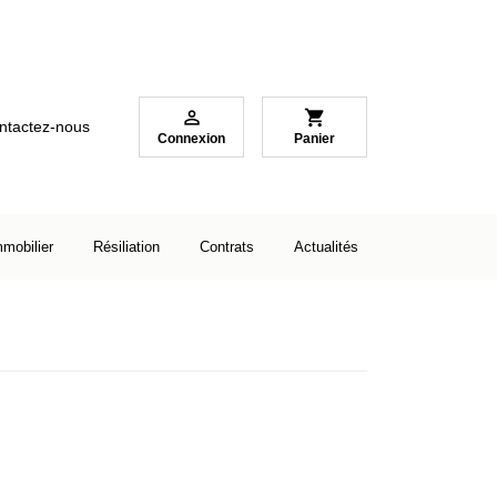

shopping_cart
ntactez-nous
Connexion
Panier
mmobilier
Résiliation
Contrats
Actualités