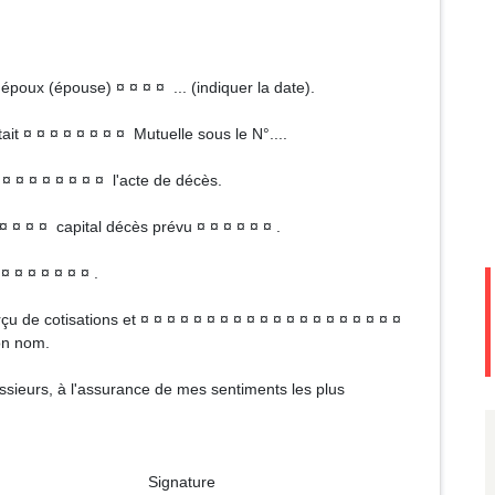
époux (épouse) ¤ ¤ ¤ ¤ ... (indiquer la date).
ait ¤ ¤ ¤ ¤ ¤ ¤ ¤ ¤ Mutuelle sous le N°....
 ¤ ¤ ¤ ¤ ¤ ¤ ¤ ¤ l'acte de décès.
¤ ¤ ¤ ¤ capital décès prévu ¤ ¤ ¤ ¤ ¤ ¤ .
¤ ¤ ¤ ¤ ¤ ¤ ¤ .
çu de cotisations et ¤ ¤ ¤ ¤ ¤ ¤ ¤ ¤ ¤ ¤ ¤ ¤ ¤ ¤ ¤ ¤ ¤ ¤ ¤ ¤
on nom.
Messieurs, à l'assurance de mes sentiments les plus
ture