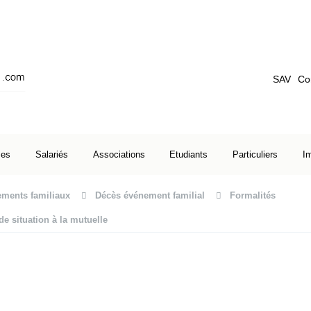
SAV
Co
ses
Salariés
Associations
Etudiants
Particuliers
I
ments familiaux
Décès événement familial
Formalités
e situation à la mutuelle