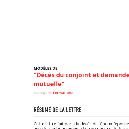
MODÈLES DE
"Décès du conjoint et demande 
mutuelle"
(categorie
Formalités
)
RÉSUMÉ DE LA LETTRE :
Cette lettre fait part du décès de l'époux (épou
aussi le remboursement du trop percu et le transfe