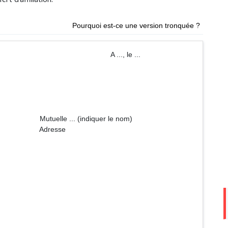
Pourquoi est-ce une version tronquée ?
 ..., le ...
diquer le nom)
sse