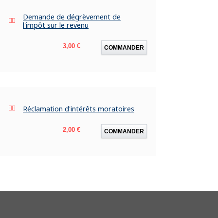
Demande de dégrèvement de
l'impôt sur le revenu
Prix
3,00 €
COMMANDER
Réclamation d'intérêts moratoires
Prix
2,00 €
COMMANDER