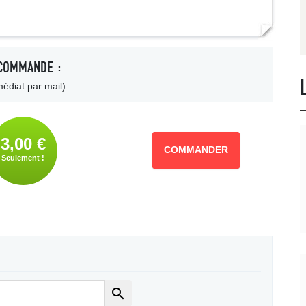
COMMANDE :
édiat par mail)
3,00 €
COMMANDER
Seulement !
