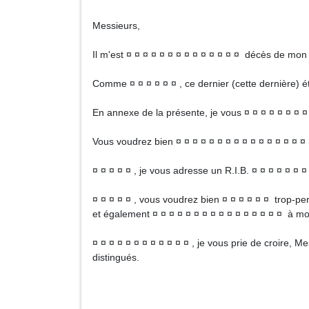
Messieurs,
Il m'est ¤ ¤ ¤ ¤ ¤ ¤ ¤ ¤ ¤ ¤ ¤ ¤ ¤ ¤ décès de mon 
Comme ¤ ¤ ¤ ¤ ¤ ¤ , ce dernier (cette dernière) ét
En annexe de la présente, je vous ¤ ¤ ¤ ¤ ¤ ¤ ¤ ¤
Vous voudrez bien ¤ ¤ ¤ ¤ ¤ ¤ ¤ ¤ ¤ ¤ ¤ ¤ ¤ ¤ ¤ ¤ 
¤ ¤ ¤ ¤ ¤ , je vous adresse un R.I.B. ¤ ¤ ¤ ¤ ¤ ¤ ¤ 
¤ ¤ ¤ ¤ ¤ , vous voudrez bien ¤ ¤ ¤ ¤ ¤ ¤ trop-per
et également ¤ ¤ ¤ ¤ ¤ ¤ ¤ ¤ ¤ ¤ ¤ ¤ ¤ ¤ ¤ ¤ à m
¤ ¤ ¤ ¤ ¤ ¤ ¤ ¤ ¤ ¤ ¤ ¤ , je vous prie de croire, 
distingués.
Signa