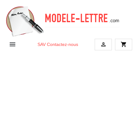


shopping_cart
SAV
Contactez-nous