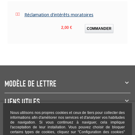
Réclamation d'intérêts moratoires
Prix
2,00 €
COMMANDER
MODÈLE DE LETTRE
LIENS UTILES
Nous utilisons nos propres cookies et ceux de tiers pour collecter des
NEWSLETTER
informations afin d'améliorer nos services et d'analyser vos habitudes
de navigation. Si vous continuez à naviguer, cela implique
l'acceptation de leur installation. Vous pouvez choisir de bloquer
certains types de cookies, cliquez sur "Configuration des cookies"