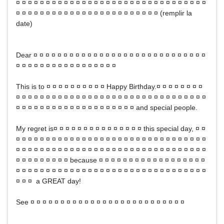
¤ ¤ ¤ ¤ ¤ ¤ ¤ ¤ ¤ ¤ ¤ ¤ ¤ ¤ ¤ ¤ ¤ ¤ ¤ ¤ ¤ ¤ ¤ ¤ ¤ ¤ ¤ ¤ ¤ ¤ ¤ ¤
¤ ¤ ¤ ¤ ¤ ¤ ¤ ¤ ¤ ¤ ¤ ¤ ¤ ¤ ¤ ¤ ¤ ¤ ¤ ¤ ¤ ¤ ¤ ¤ (remplir la
date)
Dear ¤ ¤ ¤ ¤ ¤ ¤ ¤ ¤ ¤ ¤ ¤ ¤ ¤ ¤ ¤ ¤ ¤ ¤ ¤ ¤ ¤ ¤ ¤ ¤ ¤ ¤ ¤ ¤ ¤
¤ ¤ ¤ ¤ ¤ ¤ ¤ ¤ ¤ ¤ ¤ ¤ ¤ ¤ ¤ ¤ ¤
This is to ¤ ¤ ¤ ¤ ¤ ¤ ¤ ¤ ¤ ¤ Happy Birthday.¤ ¤ ¤ ¤ ¤ ¤ ¤ ¤
¤ ¤ ¤ ¤ ¤ ¤ ¤ ¤ ¤ ¤ ¤ ¤ ¤ ¤ ¤ ¤ ¤ ¤ ¤ ¤ ¤ ¤ ¤ ¤ ¤ ¤ ¤ ¤ ¤ ¤ ¤ ¤
¤ ¤ ¤ ¤ ¤ ¤ ¤ ¤ ¤ ¤ ¤ ¤ ¤ ¤ ¤ ¤ ¤ ¤ ¤ ¤ and special people.
My regret is¤ ¤ ¤ ¤ ¤ ¤ ¤ ¤ ¤ ¤ ¤ ¤ ¤ ¤ ¤ this special day, ¤ ¤
¤ ¤ ¤ ¤ ¤ ¤ ¤ ¤ ¤ ¤ ¤ ¤ ¤ ¤ ¤ ¤ ¤ ¤ ¤ ¤ ¤ ¤ ¤ ¤ ¤ ¤ ¤ ¤ ¤ ¤ ¤ ¤
¤ ¤ ¤ ¤ ¤ ¤ ¤ ¤ ¤ ¤ ¤ ¤ ¤ ¤ ¤ ¤ ¤ ¤ ¤ ¤ ¤ ¤ ¤ ¤ ¤ ¤ ¤ ¤ ¤ ¤ ¤ ¤
¤ ¤ ¤ ¤ ¤ ¤ ¤ ¤ ¤ because ¤ ¤ ¤ ¤ ¤ ¤ ¤ ¤ ¤ ¤ ¤ ¤ ¤ ¤ ¤ ¤ ¤ ¤
¤ ¤ ¤ ¤ ¤ ¤ ¤ ¤ ¤ ¤ ¤ ¤ ¤ ¤ ¤ ¤ ¤ ¤ ¤ ¤ ¤ ¤ ¤ ¤ ¤ ¤ ¤ ¤ ¤ ¤ ¤ ¤
¤ ¤ ¤ a GREAT day!
See ¤ ¤ ¤ ¤ ¤ ¤ ¤ ¤ ¤ ¤ ¤ ¤ ¤ ¤ ¤ ¤ ¤ ¤ ¤ ¤ ¤ ¤ ¤ ¤ ¤ ¤