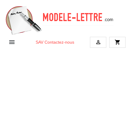


shopping_cart
SAV
Contactez-nous