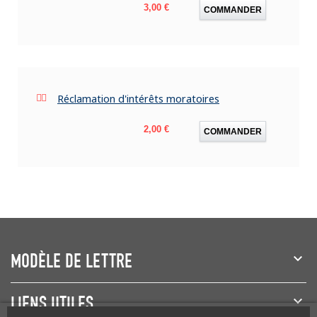
Prix
3,00 €
COMMANDER
Réclamation d'intérêts moratoires
Prix
2,00 €
COMMANDER
MODÈLE DE LETTRE
LIENS UTILES