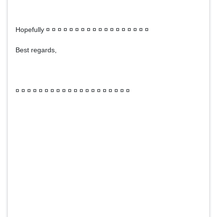
Hopefully ¤ ¤ ¤ ¤ ¤ ¤ ¤ ¤ ¤ ¤ ¤ ¤ ¤ ¤ ¤ ¤ ¤ ¤
Best regards,
¤ ¤ ¤ ¤ ¤ ¤ ¤ ¤ ¤ ¤ ¤ ¤ ¤ ¤ ¤ ¤ ¤ ¤ ¤ ¤