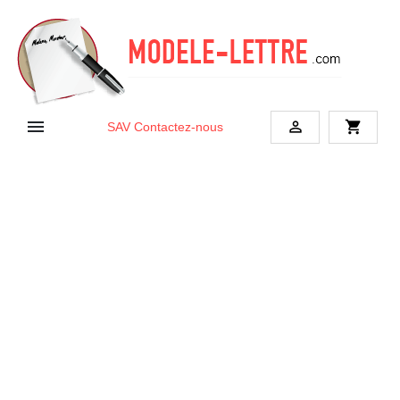


shopping_cart
SAV
Contactez-nous