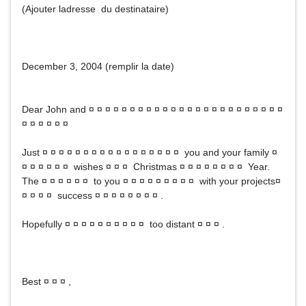
(Ajouter ladresse du destinataire)
December 3, 2004 (remplir la date)
Dear John and ¤ ¤ ¤ ¤ ¤ ¤ ¤ ¤ ¤ ¤ ¤ ¤ ¤ ¤ ¤ ¤ ¤ ¤ ¤ ¤ ¤ ¤ ¤ ¤
¤ ¤ ¤ ¤ ¤ ¤
Just ¤ ¤ ¤ ¤ ¤ ¤ ¤ ¤ ¤ ¤ ¤ ¤ ¤ ¤ ¤ ¤ ¤ you and your family ¤
¤ ¤ ¤ ¤ ¤ ¤ wishes ¤ ¤ ¤ Christmas ¤ ¤ ¤ ¤ ¤ ¤ ¤ ¤ Year.
The ¤ ¤ ¤ ¤ ¤ ¤ to you ¤ ¤ ¤ ¤ ¤ ¤ ¤ ¤ ¤ with your projects¤
¤ ¤ ¤ ¤ success ¤ ¤ ¤ ¤ ¤ ¤ ¤ ¤ .
Hopefully ¤ ¤ ¤ ¤ ¤ ¤ ¤ ¤ ¤ ¤ too distant ¤ ¤ ¤ .
Best ¤ ¤ ¤ ,