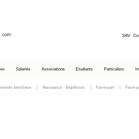
SAV
Co
ses
Salariés
Associations
Etudiants
Particuliers
I
ments familiaux
Naissance - Baptêmes
Faire-part
Faire-p