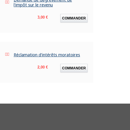
l'impôt sur le revenu
Prix
3,00 €
COMMANDER
Réclamation d'intérêts moratoires
Prix
2,00 €
COMMANDER