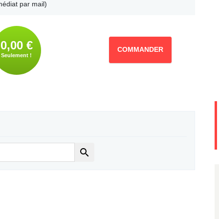
édiat par mail)
0,00 €
COMMANDER
Seulement !
