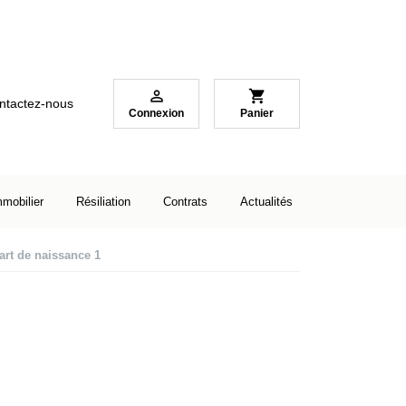

shopping_cart
ntactez-nous
Connexion
Panier
mmobilier
Résiliation
Contrats
Actualités
art de naissance 1