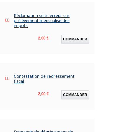
Réclamation suite erreur sur
prélèvement mensualisé des
impôts
Prix
2,00 €
COMMANDER
Contestation de redressement
fiscal
Prix
2,00 €
COMMANDER
Demande de dégrèvement de