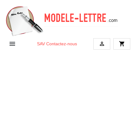


shopping_cart
SAV
Contactez-nous