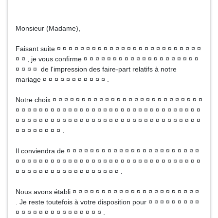
Monsieur (Madame),
Faisant suite ¤ ¤ ¤ ¤ ¤ ¤ ¤ ¤ ¤ ¤ ¤ ¤ ¤ ¤ ¤ ¤ ¤ ¤ ¤ ¤ ¤ ¤ ¤ ¤ ¤
¤ ¤ , je vous confirme ¤ ¤ ¤ ¤ ¤ ¤ ¤ ¤ ¤ ¤ ¤ ¤ ¤ ¤ ¤ ¤ ¤ ¤ ¤ ¤
¤ ¤ ¤ ¤ de l'impression des faire-part relatifs à notre
mariage ¤ ¤ ¤ ¤ ¤ ¤ ¤ ¤ ¤ ¤ ¤ .
Notre choix ¤ ¤ ¤ ¤ ¤ ¤ ¤ ¤ ¤ ¤ ¤ ¤ ¤ ¤ ¤ ¤ ¤ ¤ ¤ ¤ ¤ ¤ ¤ ¤ ¤ ¤
¤ ¤ ¤ ¤ ¤ ¤ ¤ ¤ ¤ ¤ ¤ ¤ ¤ ¤ ¤ ¤ ¤ ¤ ¤ ¤ ¤ ¤ ¤ ¤ ¤ ¤ ¤ ¤ ¤ ¤ ¤ ¤
¤ ¤ ¤ ¤ ¤ ¤ ¤ ¤ ¤ ¤ ¤ ¤ ¤ ¤ ¤ ¤ ¤ ¤ ¤ ¤ ¤ ¤ ¤ ¤ ¤ ¤ ¤ ¤ ¤ ¤ ¤ ¤
¤ ¤ ¤ ¤ ¤ ¤ ¤ ¤ .
Il conviendra de ¤ ¤ ¤ ¤ ¤ ¤ ¤ ¤ ¤ ¤ ¤ ¤ ¤ ¤ ¤ ¤ ¤ ¤ ¤ ¤ ¤ ¤ ¤
¤ ¤ ¤ ¤ ¤ ¤ ¤ ¤ ¤ ¤ ¤ ¤ ¤ ¤ ¤ ¤ ¤ ¤ ¤ ¤ ¤ ¤ ¤ ¤ ¤ ¤ ¤ ¤ ¤ ¤ ¤ ¤
¤ ¤ ¤ ¤ ¤ ¤ ¤ ¤ ¤ ¤ ¤ ¤ ¤ ¤ ¤ ¤ ¤ ¤ .
Nous avons établi ¤ ¤ ¤ ¤ ¤ ¤ ¤ ¤ ¤ ¤ ¤ ¤ ¤ ¤ ¤ ¤ ¤ ¤ ¤ ¤ ¤ ¤
. Je reste toutefois à votre disposition pour ¤ ¤ ¤ ¤ ¤ ¤ ¤ ¤ ¤
¤ ¤ ¤ ¤ ¤ ¤ ¤ ¤ ¤ ¤ ¤ ¤ ¤ ¤ ¤ .