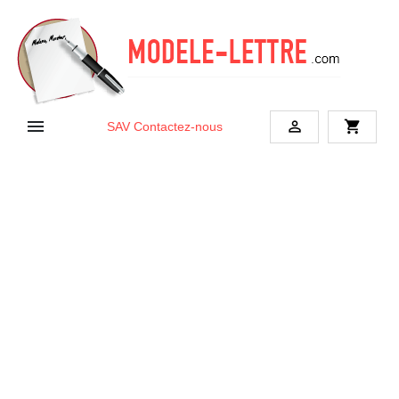


shopping_cart
SAV
Contactez-nous