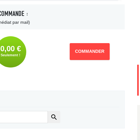
COMMANDE :
édiat par mail)
0,00 €
COMMANDER
Seulement !
