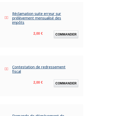
Réclamation suite erreur sur
prélèvement mensualisé des
impôts
Prix
2,00 €
COMMANDER
Contestation de redressement
fiscal
Prix
2,00 €
COMMANDER
Demande de dégrèvement de