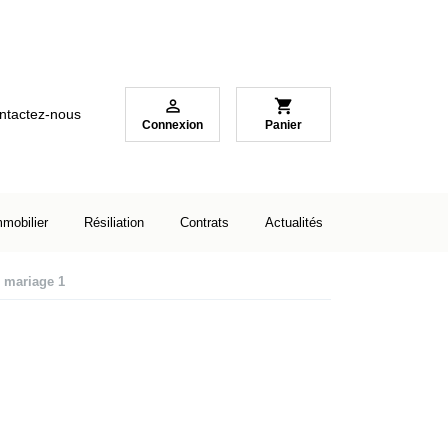

shopping_cart
ntactez-nous
Connexion
Panier
mmobilier
Résiliation
Contrats
Actualités
e mariage 1