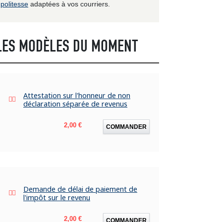
politesse
adaptées à vos courriers.
LES MODÈLES DU MOMENT
Attestation sur l'honneur de non
déclaration séparée de revenus
Prix
2,00 €
COMMANDER
Demande de délai de paiement de
l'impôt sur le revenu
Prix
2,00 €
COMMANDER