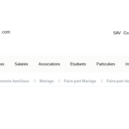
SAV
Co
ses
Salariés
Associations
Etudiants
Particuliers
I
ments familiaux
Mariage
Faire-part Mariage
Faire-part d