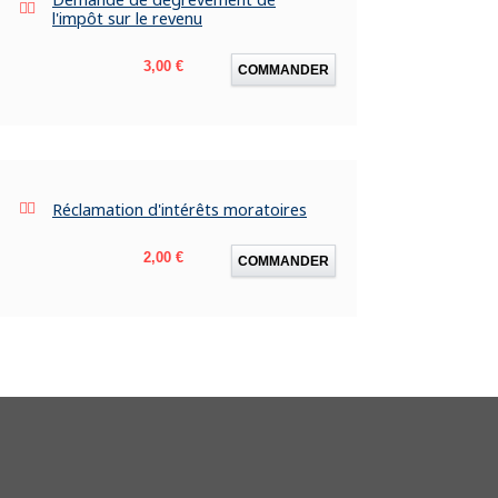
l'impôt sur le revenu
Prix
3,00 €
COMMANDER
Réclamation d'intérêts moratoires
Prix
2,00 €
COMMANDER