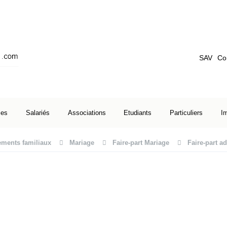
SAV
Co
ses
Salariés
Associations
Etudiants
Particuliers
I
ments familiaux
Mariage
Faire-part Mariage
Faire-part ad