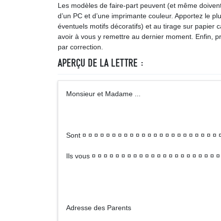
Les modèles de faire-part peuvent (et même doivent)
d’un PC et d’une imprimante couleur. Apportez le pl
éventuels motifs décoratifs) et au tirage sur papier
avoir à vous y remettre au dernier moment. Enfin, 
par correction.
APERÇU DE LA LETTRE :
Monsieur et Madame ... 
Sont ¤ ¤ ¤ ¤ ¤ ¤ ¤ ¤ ¤ ¤ ¤ ¤ ¤ ¤ ¤ ¤ ¤ ¤ ¤ ¤ ¤ ¤ ¤ 
Ils vous ¤ ¤ ¤ ¤ ¤ ¤ ¤ ¤ ¤ ¤ ¤ ¤ ¤ ¤ ¤ ¤ ¤ ¤ ¤ ¤ ¤ 
Adresse des Parents 