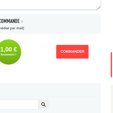
COMMANDE :
édiat par mail)
1,00 €
COMMANDER
Seulement !
