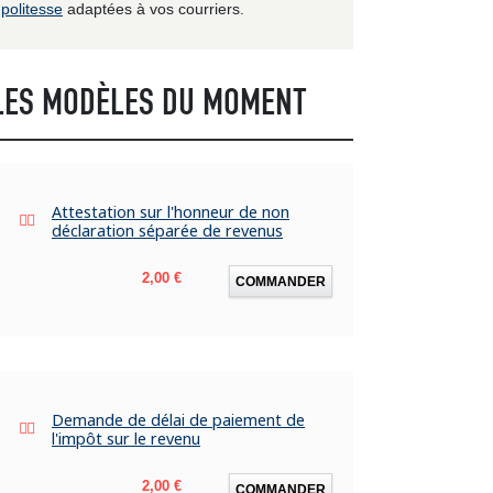
politesse
adaptées à vos courriers.
LES MODÈLES DU MOMENT
Attestation sur l'honneur de non
déclaration séparée de revenus
Prix
2,00 €
COMMANDER
Demande de délai de paiement de
l'impôt sur le revenu
Prix
2,00 €
COMMANDER