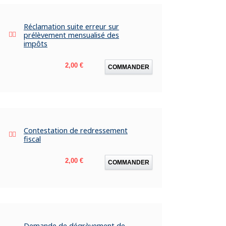
Réclamation suite erreur sur
prélèvement mensualisé des
impôts
Prix
2,00 €
COMMANDER
Contestation de redressement
fiscal
Prix
2,00 €
COMMANDER
Demande de dégrèvement de