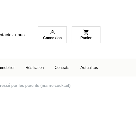

shopping_cart
ntactez-nous
Connexion
Panier
mmobilier
Résiliation
Contrats
Actualités
ressé par les parents (mairie-cocktail)