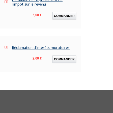
l'impôt sur le revenu
Prix
3,00 €
COMMANDER
Réclamation d'intérêts moratoires
Prix
2,00 €
COMMANDER