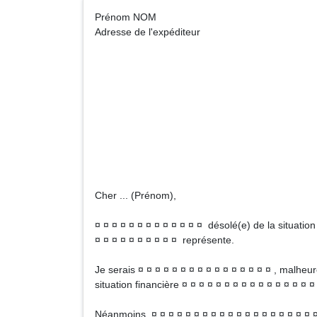
Prénom NOM A
Adresse de l'expéditeur
Préno
Adresse du d
Cher ... (Prénom),
¤ ¤ ¤ ¤ ¤ ¤ ¤ ¤ ¤ ¤ ¤ ¤ ¤ désolé(e) de la situation
¤ ¤ ¤ ¤ ¤ ¤ ¤ ¤ ¤ ¤ représente.
Je serais ¤ ¤ ¤ ¤ ¤ ¤ ¤ ¤ ¤ ¤ ¤ ¤ ¤ ¤ ¤ ¤ , malheu
situation financière ¤ ¤ ¤ ¤ ¤ ¤ ¤ ¤ ¤ ¤ ¤ ¤ ¤ ¤ ¤ ¤
Néanmoins, ¤ ¤ ¤ ¤ ¤ ¤ ¤ ¤ ¤ ¤ ¤ ¤ ¤ ¤ ¤ ¤ ¤ ¤ ¤ ¤ ¤