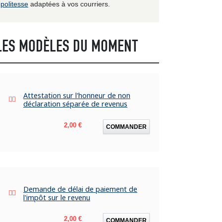
politesse
adaptées à vos courriers.
LES MODÈLES DU MOMENT
Attestation sur l'honneur de non
déclaration séparée de revenus
Prix
2,00 €
COMMANDER
Demande de délai de paiement de
l'impôt sur le revenu
Prix
2,00 €
COMMANDER