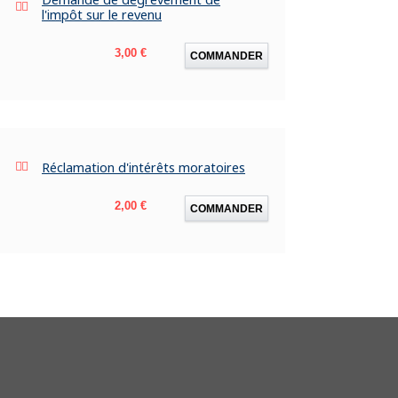
l'impôt sur le revenu
Prix
3,00 €
COMMANDER
Réclamation d'intérêts moratoires
Prix
2,00 €
COMMANDER