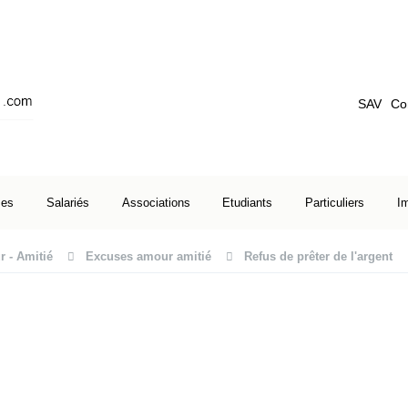
SAV
Co
ses
Salariés
Associations
Etudiants
Particuliers
I
 - Amitié
Excuses amour amitié
Refus de prêter de l'argent