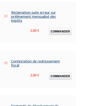
Réclamation suite erreur sur
prélèvement mensualisé des
impôts
Prix
2,00 €
COMMANDER
Contestation de redressement
fiscal
Prix
2,00 €
COMMANDER
Demande de dégrèvement de