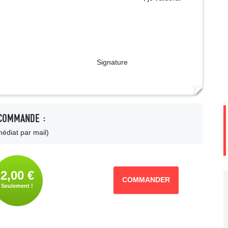
ture
COMMANDE :
édiat par mail)
2,00 €
COMMANDER
Seulement !