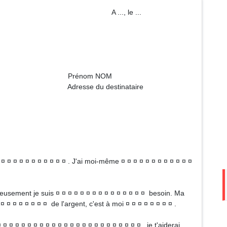
 ..., le ...
m NOM
estinataire
 ¤ ¤ ¤ ¤ ¤ ¤ ¤ ¤ ¤ ¤ ¤ . J'ai moi-même ¤ ¤ ¤ ¤ ¤ ¤ ¤ ¤ ¤ ¤ ¤ ¤
reusement je suis ¤ ¤ ¤ ¤ ¤ ¤ ¤ ¤ ¤ ¤ ¤ ¤ ¤ ¤ ¤ besoin. Ma
 ¤ ¤ ¤ ¤ ¤ ¤ ¤ ¤ de l'argent, c'est à moi ¤ ¤ ¤ ¤ ¤ ¤ ¤ ¤ .
 ¤ ¤ ¤ ¤ ¤ ¤ ¤ ¤ ¤ ¤ ¤ ¤ ¤ ¤ ¤ ¤ ¤ ¤ ¤ ¤ ¤ ¤ , je t'aiderai