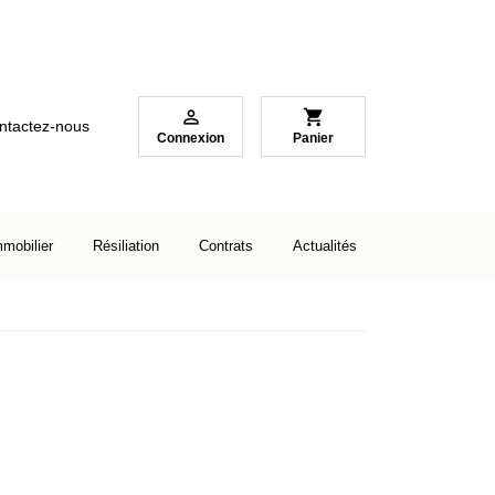

shopping_cart
ntactez-nous
Connexion
Panier
mmobilier
Résiliation
Contrats
Actualités