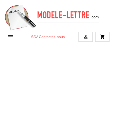


shopping_cart
SAV
Contactez-nous