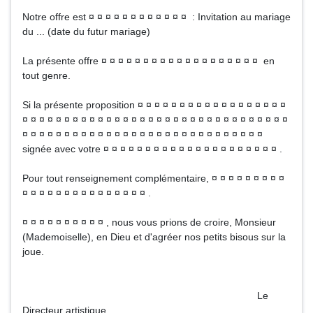
Notre offre est ¤ ¤ ¤ ¤ ¤ ¤ ¤ ¤ ¤ ¤ ¤ ¤ : Invitation au mariage
du ... (date du futur mariage)
La présente offre ¤ ¤ ¤ ¤ ¤ ¤ ¤ ¤ ¤ ¤ ¤ ¤ ¤ ¤ ¤ ¤ ¤ ¤ ¤ en
tout genre.
Si la présente proposition ¤ ¤ ¤ ¤ ¤ ¤ ¤ ¤ ¤ ¤ ¤ ¤ ¤ ¤ ¤ ¤ ¤ ¤
¤ ¤ ¤ ¤ ¤ ¤ ¤ ¤ ¤ ¤ ¤ ¤ ¤ ¤ ¤ ¤ ¤ ¤ ¤ ¤ ¤ ¤ ¤ ¤ ¤ ¤ ¤ ¤ ¤ ¤ ¤ ¤
¤ ¤ ¤ ¤ ¤ ¤ ¤ ¤ ¤ ¤ ¤ ¤ ¤ ¤ ¤ ¤ ¤ ¤ ¤ ¤ ¤ ¤ ¤ ¤ ¤ ¤ ¤ ¤ ¤
signée avec votre ¤ ¤ ¤ ¤ ¤ ¤ ¤ ¤ ¤ ¤ ¤ ¤ ¤ ¤ ¤ ¤ ¤ ¤ ¤ ¤ ¤ .
Pour tout renseignement complémentaire, ¤ ¤ ¤ ¤ ¤ ¤ ¤ ¤ ¤
¤ ¤ ¤ ¤ ¤ ¤ ¤ ¤ ¤ ¤ ¤ ¤ ¤ ¤ ¤ .
¤ ¤ ¤ ¤ ¤ ¤ ¤ ¤ ¤ ¤ , nous vous prions de croire, Monsieur
(Mademoiselle), en Dieu et d'agréer nos petits bisous sur la
joue.
Le
Directeur artistique.