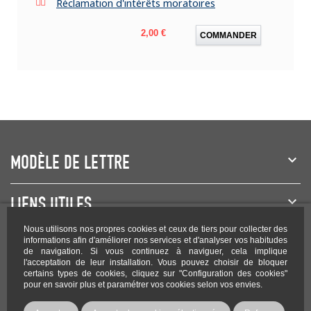
Réclamation d'intérêts moratoires
Prix
2,00 €
COMMANDER
MODÈLE DE LETTRE
LIENS UTILES
Nous utilisons nos propres cookies et ceux de tiers pour collecter des
NEWSLETTER
informations afin d'améliorer nos services et d'analyser vos habitudes
de navigation. Si vous continuez à naviguer, cela implique
l'acceptation de leur installation. Vous pouvez choisir de bloquer
certains types de cookies, cliquez sur "Configuration des cookies"
pour en savoir plus et paramétrer vos cookies selon vos envies.
Rejoignez-nous sur les réseaux !