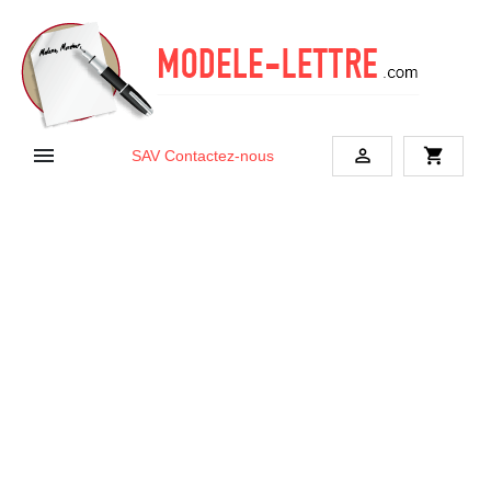


shopping_cart
SAV
Contactez-nous