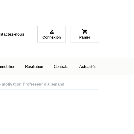

shopping_cart
ntactez-nous
Connexion
Panier
mmobilier
Résiliation
Contrats
Actualités
e motivation Professeur d'allemand