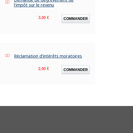
l'impôt sur le revenu
Prix
3,00 €
COMMANDER
Réclamation d'intérêts moratoires
Prix
2,00 €
COMMANDER