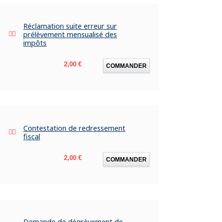
Réclamation suite erreur sur
prélèvement mensualisé des
impôts
Prix
2,00 €
COMMANDER
Contestation de redressement
fiscal
Prix
2,00 €
COMMANDER
Demande de dégrèvement de