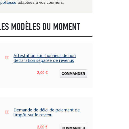
politesse
adaptées à vos courriers.
LES MODÈLES DU MOMENT
Attestation sur l'honneur de non
déclaration séparée de revenus
Prix
2,00 €
COMMANDER
Demande de délai de paiement de
l'impôt sur le revenu
Prix
2,00 €
COMMANDER