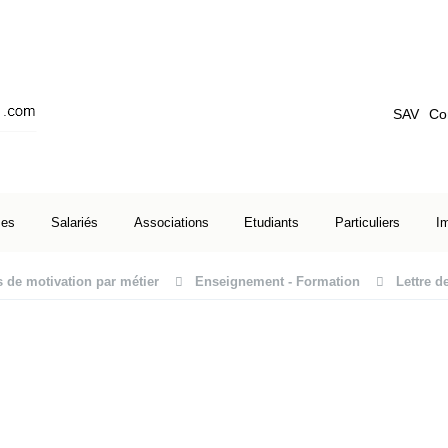
SAV
Co
ses
Salariés
Associations
Etudiants
Particuliers
I
s de motivation par métier
Enseignement - Formation
Lettre d