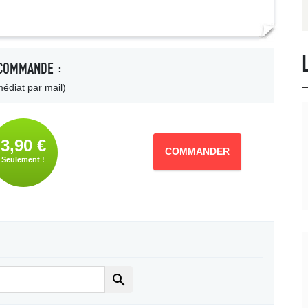
COMMANDE :
édiat par mail)
3,90 €
COMMANDER
Seulement !
