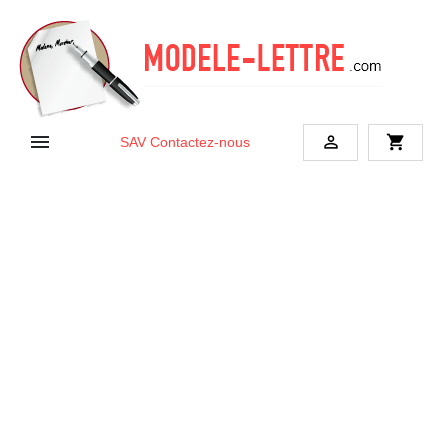


shopping_cart
SAV
Contactez-nous