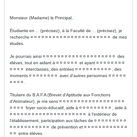
Monsieur (Madame) le Principal,
Étudiante en ... (précisez), à la Faculté de ... (précisez), je
recherche ¤ ¤ ¤ ¤ ¤ ¤ ¤ ¤ ¤ ¤ ¤ ¤ ¤ ¤ ¤ ¤ ¤ ¤ ¤ ¤ ¤ ¤ de mes
études.
Je pourrais ainsi ¤ ¤ ¤ ¤ ¤ ¤ ¤ ¤ ¤ ¤ ¤ ¤ ¤ ¤ ¤ ¤ ¤ ¤ ¤ ¤ des
élèves, tout en aidant à ¤ ¤ ¤ ¤ ¤ ¤ et ayant ¤ ¤ ¤ ¤ ¤ ¤ ¤ ¤
¤ ¤ ¤ ¤ interclasses, des entrées ¤ ¤ ¤ ¤ ¤ ¤ ¤ ¤ ¤ ¤ , des
moments ¤ ¤ ¤ ¤ ¤ ¤ ¤ ¤ avec d'autres personnes ¤ ¤ ¤ ¤ ¤
¤ ¤ ¤ ¤ .
Titulaire du B.A.F.A (Brevet d'Aptitude aux Fonctions
d'Animateur), je me sens ¤ ¤ ¤ ¤ ¤ ¤ ¤ ¤ ¤ ¤ ¤ ¤ ¤ ¤ ¤ ¤ ¤ ¤
¤ ¤ ¤ ¤ foyer socio-éducatif, aide à ¤ ¤ ¤ ¤ ¤ ¤ ¤ ¤ ¤ , aide à
¤ ¤ ¤ ¤ ¤ ¤ ¤ ¤ ¤ ¤ ¤ ¤ ¤ ¤ ¤ ¤ ¤ ¤ ¤ ¤ ¤ à l'extérieur de
l'établissement, participation aux tâches de ¤ ¤ ¤ ¤ ¤ ¤ ¤ ¤ ¤
¤ ¤ ¤ ¤ ¤ ¤ ¤ ¤ ¤ ¤ ¤ de prévention et ¤ ¤ ¤ ¤ ¤ ¤ ¤ ¤ ¤ ¤ ¤ ¤
¤ ¤ entre élèves.